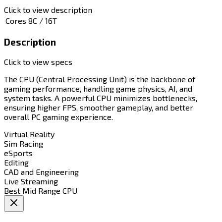
Click to view description
Cores
8C / 16T
Description
Click to view specs
The CPU (Central Processing Unit) is the backbone of
gaming performance, handling game physics, AI, and
system tasks. A powerful CPU minimizes bottlenecks,
ensuring higher FPS, smoother gameplay, and better
overall PC gaming experience.​​​​‌ ‍ ​‍​‍‌‍ ‌ ​‍‌‍‍‌‌‍‌ ‌‍‍‌‌‍ ‍​‍​‍​ ‍‍​‍​‍‌ ​ ‌‍​‌‌‍ ‍‌‍‍‌‌ ‌​‌ ‍‌​‍ ‍‌‍‍‌‌‍ ​‍​‍​‍ ​​‍​‍‌‍‍​‌ ​‍‌‍‌‌‌‍‌‍​‍​‍​ ‍‍​‍​‍​‍ ‌‍​‌‌‍‌​‌‍ ‌‌‍‍‌‌‍ ‍​‍ ‌‍‍‌‌‍ ‍‌ ‌​‌‍‌‌‌‍ ‍‌ ‌​​‍ ‌‍‌‌‌‍‌​‌‍‍‌‌ ‌​​‍ ‌‍ ‌‌‍ ‌‍‌​‌‍‌‌​ ‌‌ ​​‌ ​‍‌‍‌‌‌ ​ ‌‍‌‌‌‍ ‍‌ ‌​‌‍​‌‌ ‌​‌‍‍‌‌‍ ‌‍ ‍​ ‍ ‌‍‍‌‌‍‌​​ ‌​ ‌‌​ ‍​‌‍‌​​ ​​​ ​‍​ ‌‍​ ​​​ ‍​​‍ ‌​ ​‍‌‍​‍​ ‌​​ ​‍​‍ ‌​ ‌​‌‍​‍‌‍​‍‌‍‌‌​‍ ‌​ ‍‌​ ‌​​ ‍​​ ​ ​‍ ‌‌‍‌‌​ ​​​ ‍‌​ ‌‍​ ​​​ ‍​‌‍‌​‌‍‌‍​ ‍​​ ​ ​ ‌‌​ ‌​​ ‍ ‌ ‌​‌ ‍‌‌ ​​‌‍‌‌​ ‌‌ ​​‌‍​‌‌ ​‍‌ ‌​‌​‌​‌‍‌‌‌ ​ ‌‍​ ‌ ​‍‌‍‍‌‌ ​​‌ ‌​‌‍‍‌‌‍ ‌‍ ‍​ ‍ ‌ ​​‌‍​‌‌ ‌​‌‍‍​​ ‌‌‍‌​‌‍‌‌‌ ​ ‌‍​ ‌ ​‍‌‍‍‌‌ ​​‌ ‌​‌‍‍‌‌‍ ‌‍ ‍​‍‌‌​ ‌‌‌​​‍‌‌ ‌‍‍ ‌‍‌‌‌ ‍‌​‍‌‌​ ​ ‌​‌​​‍‌‌​ ​ ‌​‌​​‍‌‌​ ​‍​ ​‍‌‍‌‌‌‍ ‍​‍‌‌​ ​‍​ ​‍​‍‌‌​ ‌‌‌​‌​​‍ ‍‌ ‌‍‌‍​‌‌‍ ​‌ ‌‌‌‍‌‌​ ‌‍​‍‌‍​‌‌ ​ ‌‍‌‌‌‌‌‌‌ ​‍‌‍ ​​ ‌​‍‌‌​ ​‍‌​‌‍‌‍​‌‌‍‌​‌‍ ‌‌‍‍‌‌‍ ‍​‍‌‍‌‍‍‌‌‍‌​​ ‌​ ‌‌​ ‍​‌‍‌​​ ​​​ ​‍​ ‌‍​ ​​​ ‍​​‍ ‌​ ​‍‌‍​‍​ ‌​​ ​‍​‍ ‌​ ‌​‌‍​‍‌‍​‍‌‍‌‌​‍ ‌​ ‍‌​ ‌​​ ‍​​ ​ ​‍ ‌‌‍‌‌​ ​​​ ‍‌​ ‌‍​ ​​​ ‍​‌‍‌​‌‍‌‍​ ‍​​ ​ ​ ‌‌​ ‌​​‍‌‍‌ ‌​‌ ‍‌‌ ​​‌‍‌‌​ ‌‌ ​​‌‍​‌‌ ​‍‌ ‌​‌​‌​‌‍‌‌‌ ​ ‌‍​ ‌ ​‍‌‍‍‌‌ ​​‌ ‌​‌‍‍‌‌‍ ‌‍ ‍​‍‌‍‌ ​​‌‍​‌‌ ‌​‌‍‍​​ ‌‌‍‌​‌‍‌‌‌ ​ ‌‍​ ‌ ​‍‌‍‍‌‌ ​​‌ ‌​‌‍‍‌‌‍ ‌‍ ‍​‍‌‌​ ‌‌‌​​‍‌‌ ‌‍‍ ‌‍‌‌‌ ‍‌​‍‌‌​ ​ ‌​‌​​‍‌‌​ ​ ‌​‌​​‍‌‌​ ​‍​ ​‍‌‍‌‌‌‍ ‍​‍‌‌​ ​‍​ ​‍​‍‌‌​ ‌‌‌​‌​​‍ ‍‌ ‌‍‌‍​‌‌‍ ​‌ ‌‌‌‍‌‌​‍‌‍‌ ​​‌‍‌‌‌ ​‍‌ ​ ‌ ​​‌‍‌‌‌‍​ ‌ ‌​‌‍‍‌‌ ‌‍‌‍‌‌​ ‌‌ ​​‌ ‌‌‌‍​‍‌‍ ​‌‍‍‌‌ ​ ‌‍‍​‌‍‌‌‌‍‌​​‍​‍‌ ‌
Virtual Reality​​​​‌ ‍ ​‍​‍‌‍ ‌ ​‍‌‍‍‌‌‍‌ ‌‍‍‌‌‍ ‍​‍​‍​ ‍‍​‍​‍‌ ​ ‌‍​‌‌‍ ‍‌‍‍‌‌ ‌​‌ ‍‌​‍ ‍‌‍‍‌‌‍ ​‍​‍​‍ ​​‍​‍‌‍‍​‌ ​‍‌‍‌‌‌‍‌‍​‍​‍​ ‍‍​‍​‍​‍ ‌‍​‌‌‍‌​‌‍ ‌‌‍‍‌‌‍ ‍​‍ ‌‍‍‌‌‍ ‍‌ ‌​‌‍‌‌‌‍ ‍‌ ‌​​‍ ‌‍‌‌‌‍‌​‌‍‍‌‌ ‌​​‍ ‌‍ ‌‌‍ ‌‍‌​‌‍‌‌​ ‌‌ ​​‌ ​‍‌‍‌‌‌ ​ ‌‍‌‌‌‍ ‍‌ ‌​‌‍​‌‌ ‌​‌‍‍‌‌‍ ‌‍ ‍​ ‍ ‌‍‍‌‌‍‌​​ ‌​ ​‌​ ​‌‌‍​‌​ ‍‌‌‍‌‌‌‍​‍​ ‌ ​ ​‍​‍ ‌​ ‌​‌‍‌​​ ​‍​ ‌​​‍ ‌​ ‌​​ ​​‌‍‌​​ ​‍​‍ ‌‌‍​‌‌‍​‌‌‍‌​‌‍​‌​‍ ‌‌‍‌‍‌‍‌​‌‍​‍​ ‍‌​ ‌ ​ ‌‍‌‍​‌​ ‌ ‌‍​‍​ ‍​​ ‍‌‌‍‌‍​ ‍ ‌ ‌​‌ ‍‌‌ ​​‌‍‌‌​ ‌‌ ‌​‌‍​‌‌‍‌ ​ ‍ ‌ ​​‌‍​‌‌ ‌​‌‍‍​​ ‌‌‍ ‍‌‍​‌‌‍ ‌‌‍‌‌​ ‌‍​‍‌‍​‌‌ ​ ‌‍‌‌‌‌‌‌‌ ​‍‌‍ ​​ ‌​‍‌‌​ ​‍‌​‌‍‌‍​‌‌‍‌​‌‍ ‌‌‍‍‌‌‍ ‍​‍‌‍‌‍‍‌‌‍‌​​ ‌​ ​‌​ ​‌‌‍​‌​ ‍‌‌‍‌‌‌‍​‍​ ‌ ​ ​‍​‍ ‌​ ‌​‌‍‌​​ ​‍​ ‌​​‍ ‌​ ‌​​ ​​‌‍‌​​ ​‍​‍ ‌‌‍​‌‌‍​‌‌‍‌​‌‍​‌​‍ ‌‌‍‌‍‌‍‌​‌‍​‍​ ‍‌​ ‌ ​ ‌‍‌‍​‌​ ‌ ‌‍​‍​ ‍​​ ‍‌‌‍‌‍​‍‌‍‌ ‌​‌ ‍‌‌ ​​‌‍‌‌​ ‌‌ ‌​‌‍​‌‌‍‌ ​‍‌‍‌ ​​‌‍​‌‌ ‌​‌‍‍​​ ‌‌‍ ‍‌‍​‌‌‍ ‌‌‍‌‌​‍‌‍‌ ​​‌‍‌‌‌ ​‍‌ ​ ‌ ​​‌‍‌‌‌‍​ ‌ ‌​‌‍‍‌‌ ‌‍‌‍‌‌​ ‌‌ ​​‌ ‌‌‌‍​‍‌‍ ​‌‍‍‌‌ ​ ‌‍‍​‌‍‌‌‌‍‌​​‍​‍‌ ‌
Sim Racing​​​​‌ ‍ ​‍​‍‌‍ ‌ ​‍‌‍‍‌‌‍‌ ‌‍‍‌‌‍ ‍​‍​‍​ ‍‍​‍​‍‌ ​ ‌‍​‌‌‍ ‍‌‍‍‌‌ ‌​‌ ‍‌​‍ ‍‌‍‍‌‌‍ ​‍​‍​‍ ​​‍​‍‌‍‍​‌ ​‍‌‍‌‌‌‍‌‍​‍​‍​ ‍‍​‍​‍​‍ ‌‍​‌‌‍‌​‌‍ ‌‌‍‍‌‌‍ ‍​‍ ‌‍‍‌‌‍ ‍‌ ‌​‌‍‌‌‌‍ ‍‌ ‌​​‍ ‌‍‌‌‌‍‌​‌‍‍‌‌ ‌​​‍ ‌‍ ‌‌‍ ‌‍‌​‌‍‌‌​ ‌‌ ​​‌ ​‍‌‍‌‌‌ ​ ‌‍‌‌‌‍ ‍‌ ‌​‌‍​‌‌ ‌​‌‍‍‌‌‍ ‌‍ ‍​ ‍ ‌‍‍‌‌‍‌​​ ‌​ ‌​​ ‌‍‌‍‌‌​ ‌​​ ​‍​ ‌ ​ ‌ ​ ‍‌​‍ ‌‌‍‌​‌‍‌‌​ ‍‌​ ‍​​‍ ‌​ ‌​‌‍‌​‌‍‌‍​ ‌‍​‍ ‌​ ‍‌‌‍​ ​ ‌​​ ​​​‍ ‌​ ‌‌‌‍‌​​ ​​​ ‌​​ ​‌​ ​‍‌‍​‌‌‍‌‍‌‍‌​​ ‌ ‌‍‌​‌‍‌‍​ ‍ ‌ ‌​‌ ‍‌‌ ​​‌‍‌‌​ ‌‌ ‌​‌‍​‌‌‍‌ ​ ‍ ‌ ​​‌‍​‌‌ ‌​‌‍‍​​ ‌‌‍ ‍‌‍​‌‌‍ ‌‌‍‌‌​ ‌‍​‍‌‍​‌‌ ​ ‌‍‌‌‌‌‌‌‌ ​‍‌‍ ​​ ‌​‍‌‌​ ​‍‌​‌‍‌‍​‌‌‍‌​‌‍ ‌‌‍‍‌‌‍ ‍​‍‌‍‌‍‍‌‌‍‌​​ ‌​ ‌​​ ‌‍‌‍‌‌​ ‌​​ ​‍​ ‌ ​ ‌ ​ ‍‌​‍ ‌‌‍‌​‌‍‌‌​ ‍‌​ ‍​​‍ ‌​ ‌​‌‍‌​‌‍‌‍​ ‌‍​‍ ‌​ ‍‌‌‍​ ​ ‌​​ ​​​‍ ‌​ ‌‌‌‍‌​​ ​​​ ‌​​ ​‌​ ​‍‌‍​‌‌‍‌‍‌‍‌​​ ‌ ‌‍‌​‌‍‌‍​‍‌‍‌ ‌​‌ ‍‌‌ ​​‌‍‌‌​ ‌‌ ‌​‌‍​‌‌‍‌ ​‍‌‍‌ ​​‌‍​‌‌ ‌​‌‍‍​​ ‌‌‍ ‍‌‍​‌‌‍ ‌‌‍‌‌​‍‌‍‌ ​​‌‍‌‌‌ ​‍‌ ​ ‌ ​​‌‍‌‌‌‍​ ‌ ‌​‌‍‍‌‌ ‌‍‌‍‌‌​ ‌‌ ​​‌ ‌‌‌‍​‍‌‍ ​‌‍‍‌‌ ​ ‌‍‍​‌‍‌‌‌‍‌​​‍​‍‌ ‌
eSports​​​​‌ ‍ ​‍​‍‌‍ ‌ ​‍‌‍‍‌‌‍‌ ‌‍‍‌‌‍ ‍​‍​‍​ ‍‍​‍​‍‌ ​ ‌‍​‌‌‍ ‍‌‍‍‌‌ ‌​‌ ‍‌​‍ ‍‌‍‍‌‌‍ ​‍​‍​‍ ​​‍​‍‌‍‍​‌ ​‍‌‍‌‌‌‍‌‍​‍​‍​ ‍‍​‍​‍​‍ ‌‍​‌‌‍‌​‌‍ ‌‌‍‍‌‌‍ ‍​‍ ‌‍‍‌‌‍ ‍‌ ‌​‌‍‌‌‌‍ ‍‌ ‌​​‍ ‌‍‌‌‌‍‌​‌‍‍‌‌ ‌​​‍ ‌‍ ‌‌‍ ‌‍‌​‌‍‌‌​ ‌‌ ​​‌ ​‍‌‍‌‌‌ ​ ‌‍‌‌‌‍ ‍‌ ‌​‌‍​‌‌ ‌​‌‍‍‌‌‍ ‌‍ ‍​ ‍ ‌‍‍‌‌‍‌​​ ‌​ ​‌​ ‌‍‌‍​ ​ ‍​‌‍‌‌‌‍‌​‌‍​ ‌‍​‌​‍ ‌‌‍‌‍​ ‌‍​ ‌‌​ ​‍​‍ ‌​ ‌​‌‍​‍‌‍​ ​ ​​​‍ ‌​ ‍​​ ‍‌​ ‍‌​ ​‌​‍ ‌‌‍​‍​ ​​‌‍‌‍​ ‍‌‌‍​‍​ ‌​​ ​​​ ​ ‌‍​ ​ ​‌‌‍‌‍​ ​‍​ ‍ ‌ ‌​‌ ‍‌‌ ​​‌‍‌‌​ ‌‌ ‌​‌‍​‌‌‍‌ ​ ‍ ‌ ​​‌‍​‌‌ ‌​‌‍‍​​ ‌‌‍ ‍‌‍​‌‌‍ ‌‌‍‌‌​ ‌‍​‍‌‍​‌‌ ​ ‌‍‌‌‌‌‌‌‌ ​‍‌‍ ​​ ‌​‍‌‌​ ​‍‌​‌‍‌‍​‌‌‍‌​‌‍ ‌‌‍‍‌‌‍ ‍​‍‌‍‌‍‍‌‌‍‌​​ ‌​ ​‌​ ‌‍‌‍​ ​ ‍​‌‍‌‌‌‍‌​‌‍​ ‌‍​‌​‍ ‌‌‍‌‍​ ‌‍​ ‌‌​ ​‍​‍ ‌​ ‌​‌‍​‍‌‍​ ​ ​​​‍ ‌​ ‍​​ ‍‌​ ‍‌​ ​‌​‍ ‌‌‍​‍​ ​​‌‍‌‍​ ‍‌‌‍​‍​ ‌​​ ​​​ ​ ‌‍​ ​ ​‌‌‍‌‍​ ​‍​‍‌‍‌ ‌​‌ ‍‌‌ ​​‌‍‌‌​ ‌‌ ‌​‌‍​‌‌‍‌ ​‍‌‍‌ ​​‌‍​‌‌ ‌​‌‍‍​​ ‌‌‍ ‍‌‍​‌‌‍ ‌‌‍‌‌​‍‌‍‌ ​​‌‍‌‌‌ ​‍‌ ​ ‌ ​​‌‍‌‌‌‍​ ‌ ‌​‌‍‍‌‌ ‌‍‌‍‌‌​ ‌‌ ​​‌ ‌‌‌‍​‍‌‍ ​‌‍‍‌‌ ​ ‌‍‍​‌‍‌‌‌‍‌​​‍​‍‌ ‌
Editing​​​​‌ ‍ ​‍​‍‌‍ ‌ ​‍‌‍‍‌‌‍‌ ‌‍‍‌‌‍ ‍​‍​‍​ ‍‍​‍​‍‌ ​ ‌‍​‌‌‍ ‍‌‍‍‌‌ ‌​‌ ‍‌​‍ ‍‌‍‍‌‌‍ ​‍​‍​‍ ​​‍​‍‌‍‍​‌ ​‍‌‍‌‌‌‍‌‍​‍​‍​ ‍‍​‍​‍​‍ ‌‍​‌‌‍‌​‌‍ ‌‌‍‍‌‌‍ ‍​‍ ‌‍‍‌‌‍ ‍‌ ‌​‌‍‌‌‌‍ ‍‌ ‌​​‍ ‌‍‌‌‌‍‌​‌‍‍‌‌ ‌​​‍ ‌‍ ‌‌‍ ‌‍‌​‌‍‌‌​ ‌‌ ​​‌ ​‍‌‍‌‌‌ ​ ‌‍‌‌‌‍ ‍‌ ‌​‌‍​‌‌ ‌​‌‍‍‌‌‍ ‌‍ ‍​ ‍ ‌‍‍‌‌‍‌​​ ‌‌‍‌​​ ‌ ‌‍​‍‌‍‌​​ ​‌‌‍​ ​ ‌‍​ ‌​​‍ ‌​ ​‍​ ‌ ​ ‌​​ ‍‌​‍ ‌​ ‌​​ ​‍​ ​ ​ ‍‌​‍ ‌​ ‍​​ ​​​ ‌​‌‍‌‍​‍ ‌​ ‌‍‌‍‌‍‌‍​ ​ ‌‌​ ‌‌‌‍‌​​ ​‌​ ‌ ‌‍​‍‌‍​‍‌‍‌‌​ ​‌​ ‍ ‌ ‌​‌ ‍‌‌ ​​‌‍‌‌​ ‌‌ ‌​‌‍​‌‌‍‌ ​ ‍ ‌ ​​‌‍​‌‌ ‌​‌‍‍​​ ‌‌‍ ‍‌‍​‌‌‍ ‌‌‍‌‌​ ‌‍​‍‌‍​‌‌ ​ ‌‍‌‌‌‌‌‌‌ ​‍‌‍ ​​ ‌​‍‌‌​ ​‍‌​‌‍‌‍​‌‌‍‌​‌‍ ‌‌‍‍‌‌‍ ‍​‍‌‍‌‍‍‌‌‍‌​​ ‌‌‍‌​​ ‌ ‌‍​‍‌‍‌​​ ​‌‌‍​ ​ ‌‍​ ‌​​‍ ‌​ ​‍​ ‌ ​ ‌​​ ‍‌​‍ ‌​ ‌​​ ​‍​ ​ ​ ‍‌​‍ ‌​ ‍​​ ​​​ ‌​‌‍‌‍​‍ ‌​ ‌‍‌‍‌‍‌‍​ ​ ‌‌​ ‌‌‌‍‌​​ ​‌​ ‌ ‌‍​‍‌‍​‍‌‍‌‌​ ​‌​‍‌‍‌ ‌​‌ ‍‌‌ ​​‌‍‌‌​ ‌‌ ‌​‌‍​‌‌‍‌ ​‍‌‍‌ ​​‌‍​‌‌ ‌​‌‍‍​​ ‌‌‍ ‍‌‍​‌‌‍ ‌‌‍‌‌​‍‌‍‌ ​​‌‍‌‌‌ ​‍‌ ​ ‌ ​​‌‍‌‌‌‍​ ‌ ‌​‌‍‍‌‌ ‌‍‌‍‌‌​ ‌‌ ​​‌ ‌‌‌‍​‍‌‍ ​‌‍‍‌‌ ​ ‌‍‍​‌‍‌‌‌‍‌​​‍​‍‌ ‌
CAD and Engineering​​​​‌ ‍ ​‍​‍‌‍ ‌ ​‍‌‍‍‌‌‍‌ ‌‍‍‌‌‍ ‍​‍​‍​ ‍‍​‍​‍‌ ​ ‌‍​‌‌‍ ‍‌‍‍‌‌ ‌​‌ ‍‌​‍ ‍‌‍‍‌‌‍ ​‍​‍​‍ ​​‍​‍‌‍‍​‌ ​‍‌‍‌‌‌‍‌‍​‍​‍​ ‍‍​‍​‍​‍ ‌‍​‌‌‍‌​‌‍ ‌‌‍‍‌‌‍ ‍​‍ ‌‍‍‌‌‍ ‍‌ ‌​‌‍‌‌‌‍ ‍‌ ‌​​‍ ‌‍‌‌‌‍‌​‌‍‍‌‌ ‌​​‍ ‌‍ ‌‌‍ ‌‍‌​‌‍‌‌​ ‌‌ ​​‌ ​‍‌‍‌‌‌ ​ ‌‍‌‌‌‍ ‍‌ ‌​‌‍​‌‌ ‌​‌‍‍‌‌‍ ‌‍ ‍​ ‍ ‌‍‍‌‌‍‌​​ ‌‌‍​‍​ ​‍‌‍​‌‌‍​‍‌‍‌​​ ​‍​ ‍‌‌‍​‌​‍ ‌​ ​‍‌‍​‌‌‍‌​​ ‍‌​‍ ‌​ ‌​​ ‌‍‌‍​‌​ ​‍​‍ ‌​ ‍​‌‍‌​​ ​‌​ ‌‌​‍ ‌​ ​‍​ ​​​ ​‍​ ‌‌‌‍‌‌​ ​ ​ ‌‌​ ​ ​ ​‌‌‍‌​​ ​​​ ​ ​ ‍ ‌ ‌​‌ ‍‌‌ ​​‌‍‌‌​ ‌‌ ‌​‌‍​‌‌‍‌ ​ ‍ ‌ ​​‌‍​‌‌ ‌​‌‍‍​​ ‌‌‍ ‍‌‍​‌‌‍ ‌‌‍‌‌​ ‌‍​‍‌‍​‌‌ ​ ‌‍‌‌‌‌‌‌‌ ​‍‌‍ ​​ ‌​‍‌‌​ ​‍‌​‌‍‌‍​‌‌‍‌​‌‍ ‌‌‍‍‌‌‍ ‍​‍‌‍‌‍‍‌‌‍‌​​ ‌‌‍​‍​ ​‍‌‍​‌‌‍​‍‌‍‌​​ ​‍​ ‍‌‌‍​‌​‍ ‌​ ​‍‌‍​‌‌‍‌​​ ‍‌​‍ ‌​ ‌​​ ‌‍‌‍​‌​ ​‍​‍ ‌​ ‍​‌‍‌​​ ​‌​ ‌‌​‍ ‌​ ​‍​ ​​​ ​‍​ ‌‌‌‍‌‌​ ​ ​ ‌‌​ ​ ​ ​‌‌‍‌​​ ​​​ ​ ​‍‌‍‌ ‌​‌ ‍‌‌ ​​‌‍‌‌​ ‌‌ ‌​‌‍​‌‌‍‌ ​‍‌‍‌ ​​‌‍​‌‌ ‌​‌‍‍​​ ‌‌‍ ‍‌‍​‌‌‍ ‌‌‍‌‌​‍‌‍‌ ​​‌‍‌‌‌ ​‍‌ ​ ‌ ​​‌‍‌‌‌‍​ ‌ ‌​‌‍‍‌‌ ‌‍‌‍‌‌​ ‌‌ ​​‌ ‌‌‌‍​‍‌‍ ​‌‍‍‌‌ ​ ‌‍‍​‌‍‌‌‌‍‌​​‍​‍‌ ‌
Live Streaming​​​​‌ ‍ ​‍​‍‌‍ ‌ ​‍‌‍‍‌‌‍‌ ‌‍‍‌‌‍ ‍​‍​‍​ ‍‍​‍​‍‌ ​ ‌‍​‌‌‍ ‍‌‍‍‌‌ ‌​‌ ‍‌​‍ ‍‌‍‍‌‌‍ ​‍​‍​‍ ​​‍​‍‌‍‍​‌ ​‍‌‍‌‌‌‍‌‍​‍​‍​ ‍‍​‍​‍​‍ ‌‍​‌‌‍‌​‌‍ ‌‌‍‍‌‌‍ ‍​‍ ‌‍‍‌‌‍ ‍‌ ‌​‌‍‌‌‌‍ ‍‌ ‌​​‍ ‌‍‌‌‌‍‌​‌‍‍‌‌ ‌​​‍ ‌‍ ‌‌‍ ‌‍‌​‌‍‌‌​ ‌‌ ​​‌ ​‍‌‍‌‌‌ ​ ‌‍‌‌‌‍ ‍‌ ‌​‌‍​‌‌ ‌​‌‍‍‌‌‍ ‌‍ ‍​ ‍ ‌‍‍‌‌‍‌​​ ‌​ ​‌‌‍​‍​ ‌‍‌‍​‌‌‍​ ​ ​‌‌‍​‍​ ​‍​‍ ‌‌‍‌​​ ‌ ​ ‍​​ ‌‍​‍ ‌​ ‌​​ ‍​‌‍‌‌​ ‍‌​‍ ‌‌‍​‍​ ​‌‌‍‌‌‌‍‌​​‍ ‌​ ​​‌‍​‍​ ‍‌​ ‌ ‌‍​‍‌‍‌​​ ‌ ​ ‌ ​ ​‌‌‍‌​​ ​​‌‍‌​​ ‍ ‌ ‌​‌ ‍‌‌ ​​‌‍‌‌​ ‌‌ ‌​‌‍​‌‌‍‌ ​ ‍ ‌ ​​‌‍​‌‌ ‌​‌‍‍​​ ‌‌‍ ‍‌‍​‌‌‍ ‌‌‍‌‌​ ‌‍​‍‌‍​‌‌ ​ ‌‍‌‌‌‌‌‌‌ ​‍‌‍ ​​ ‌​‍‌‌​ ​‍‌​‌‍‌‍​‌‌‍‌​‌‍ ‌‌‍‍‌‌‍ ‍​‍‌‍‌‍‍‌‌‍‌​​ ‌​ ​‌‌‍​‍​ ‌‍‌‍​‌‌‍​ ​ ​‌‌‍​‍​ ​‍​‍ ‌‌‍‌​​ ‌ ​ ‍​​ ‌‍​‍ ‌​ ‌​​ ‍​‌‍‌‌​ ‍‌​‍ ‌‌‍​‍​ ​‌‌‍‌‌‌‍‌​​‍ ‌​ ​​‌‍​‍​ ‍‌​ ‌ ‌‍​‍‌‍‌​​ ‌ ​ ‌ ​ ​‌‌‍‌​​ ​​‌‍‌​​‍‌‍‌ ‌​‌ ‍‌‌ ​​‌‍‌‌​ ‌‌ ‌​‌‍​‌‌‍‌ ​‍‌‍‌ ​​‌‍​‌‌ ‌​‌‍‍​​ ‌‌‍ ‍‌‍​‌‌‍ ‌‌‍‌‌​‍‌‍‌ ​​‌‍‌‌‌ ​‍‌ ​ ‌ ​​‌‍‌‌‌‍​ ‌ ‌​‌‍‍‌‌ ‌‍‌‍‌‌​ ‌‌ ​​‌ ‌‌‌‍​‍‌‍ ​‌‍‍‌‌ ​ ‌‍‍​‌‍‌‌‌‍‌​​‍​‍‌ ‌
Best Mid Range CPU