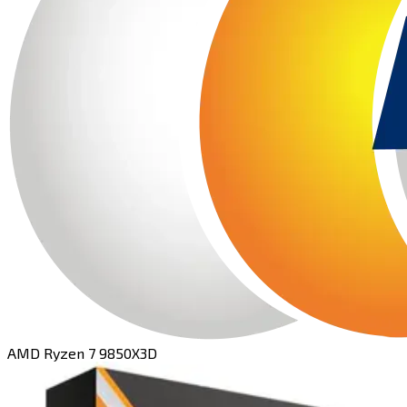
AMD Ryzen 7 9850X3D​​​​‌ ‍ ​‍​‍‌‍ ‌ ​‍‌‍‍‌‌‍‌ ‌‍‍‌‌‍ ‍​‍​‍​ ‍‍​‍​‍‌ ​ ‌‍​‌‌‍ ‍‌‍‍‌‌ ‌​‌ ‍‌​‍ ‍‌‍‍‌‌‍ ​‍​‍​‍ ​​‍​‍‌‍‍​‌ ​‍‌‍‌‌‌‍‌‍​‍​‍​ ‍‍​‍​‍​‍ ‌‍​‌‌‍‌​‌‍ ‌‌‍‍‌‌‍ ‍​‍ ‌‍‍‌‌‍ ‍‌ ‌​‌‍‌‌‌‍ ‍‌ ‌​​‍ ‌‍‌‌‌‍‌​‌‍‍‌‌ ‌​​‍ ‌‍ ‌‌‍ ‌‍‌​‌‍‌‌​ ‌‌ ​​‌ ​‍‌‍‌‌‌ ​ ‌‍‌‌‌‍ ‍‌ ‌​‌‍​‌‌ ‌​‌‍‍‌‌‍ ‌‍ ‍​ ‍ ‌‍‍‌‌‍‌​​ ‌​ ​‌​ ‌‍​ ‍‌​ ‌​​ ​ ‌‍‌‌​ ‌ ​ ‌‌​‍ ‌‌‍​ ‌‍‌‌​ ​‍‌‍‌‍​‍ ‌​ ‌​​ ‌ ​ ​‍​ ​​​‍ ‌‌‍​‌‌‍‌‍​ ​‍‌‍‌‍​‍ ‌​ ​‌​ ‌​​ ‌​‌‍​‍​ ‍​‌‍​ ‌‍‌​‌‍‌​​ ​​​ ​‍​ ​ ‌‍​‍​ ‍ ‌ ‌​‌ ‍‌‌ ​​‌‍‌‌​ ‌‌‍​ ‌ ​​‌ ‌‌​ ‍ ‌ ​​‌‍​‌‌ ‌​‌‍‍​​ ‌‌‍ ‍‌‍​‌‌‍ ‌‌‍‌‌​ ‌‍​‍‌‍​‌‌ ​ ‌‍‌‌‌‌‌‌‌ ​‍‌‍ ​​ ‌​‍‌‌​ ​‍‌​‌‍‌‍​‌‌‍‌​‌‍ ‌‌‍‍‌‌‍ ‍​‍‌‍‌‍‍‌‌‍‌​​ ‌​ ​‌​ ‌‍​ ‍‌​ ‌​​ ​ ‌‍‌‌​ ‌ ​ ‌‌​‍ ‌‌‍​ ‌‍‌‌​ ​‍‌‍‌‍​‍ ‌​ ‌​​ ‌ ​ ​‍​ ​​​‍ ‌‌‍​‌‌‍‌‍​ ​‍‌‍‌‍​‍ ‌​ ​‌​ ‌​​ ‌​‌‍​‍​ ‍​‌‍​ ‌‍‌​‌‍‌​​ ​​​ ​‍​ ​ ‌‍​‍​‍‌‍‌ ‌​‌ ‍‌‌ ​​‌‍‌‌​ ‌‌‍​ ‌ ​​‌ ‌‌​‍‌‍‌ ​​‌‍​‌‌ ‌​‌‍‍​​ ‌‌‍ ‍‌‍​‌‌‍ ‌‌‍‌‌​‍‌‍‌ ​​‌‍‌‌‌ ​‍‌ ​ ‌ ​​‌‍‌‌‌‍​ ‌ ‌​‌‍‍‌‌ ‌‍‌‍‌‌​ ‌‌ ​​‌ ‌‌‌‍​‍‌‍ ​‌‍‍‌‌ ​ ‌‍‍​‌‍‌‌‌‍‌​​‍​‍‌ ‌