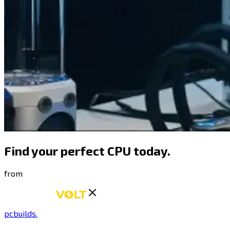
Find your perfect CPU
today
.
from
pcbuilds
.