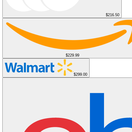
$216.50
$229.99
$299.00