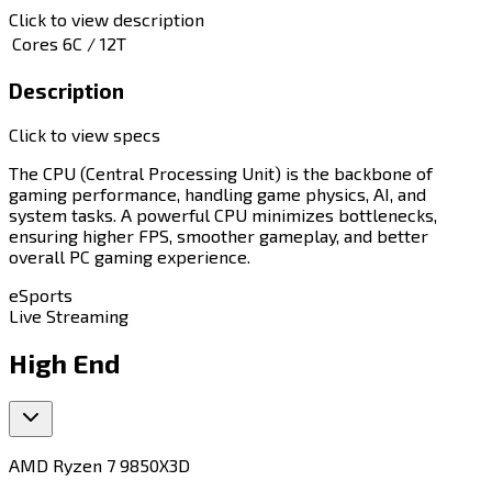
Click to view description
Cores
6C / 12T
Description
Click to view specs
The CPU (Central Processing Unit) is the backbone of
gaming performance, handling game physics, AI, and
system tasks. A powerful CPU minimizes bottlenecks,
ensuring higher FPS, smoother gameplay, and better
overall PC gaming experience.​​​​‌ ‍ ​‍​‍‌‍ ‌ ​‍‌‍‍‌‌‍‌ ‌‍‍‌‌‍ ‍​‍​‍​ ‍‍​‍​‍‌ ​ ‌‍​‌‌‍ ‍‌‍‍‌‌ ‌​‌ ‍‌​‍ ‍‌‍‍‌‌‍ ​‍​‍​‍ ​​‍​‍‌‍‍​‌ ​‍‌‍‌‌‌‍‌‍​‍​‍​ ‍‍​‍​‍​‍ ‌‍​‌‌‍‌​‌‍ ‌‌‍‍‌‌‍ ‍​‍ ‌‍‍‌‌‍ ‍‌ ‌​‌‍‌‌‌‍ ‍‌ ‌​​‍ ‌‍‌‌‌‍‌​‌‍‍‌‌ ‌​​‍ ‌‍ ‌‌‍ ‌‍‌​‌‍‌‌​ ‌‌ ​​‌ ​‍‌‍‌‌‌ ​ ‌‍‌‌‌‍ ‍‌ ‌​‌‍​‌‌ ‌​‌‍‍‌‌‍ ‌‍ ‍​ ‍ ‌‍‍‌‌‍‌​​ ‌​ ‌‌​ ‍​‌‍‌​​ ​​​ ​‍​ ‌‍​ ​​​ ‍​​‍ ‌​ ​‍‌‍​‍​ ‌​​ ​‍​‍ ‌​ ‌​‌‍​‍‌‍​‍‌‍‌‌​‍ ‌​ ‍‌​ ‌​​ ‍​​ ​ ​‍ ‌‌‍‌‌​ ​​​ ‍‌​ ‌‍​ ​​​ ‍​‌‍‌​‌‍‌‍​ ‍​​ ​ ​ ‌‌​ ‌​​ ‍ ‌ ‌​‌ ‍‌‌ ​​‌‍‌‌​ ‌‌ ​​‌‍​‌‌ ​‍‌ ‌​‌​‌​‌‍‌‌‌ ​ ‌‍​ ‌ ​‍‌‍‍‌‌ ​​‌ ‌​‌‍‍‌‌‍ ‌‍ ‍​ ‍ ‌ ​​‌‍​‌‌ ‌​‌‍‍​​ ‌‌‍‌​‌‍‌‌‌ ​ ‌‍​ ‌ ​‍‌‍‍‌‌ ​​‌ ‌​‌‍‍‌‌‍ ‌‍ ‍​‍‌‌​ ‌‌‌​​‍‌‌ ‌‍‍ ‌‍‌‌‌ ‍‌​‍‌‌​ ​ ‌​‌​​‍‌‌​ ​ ‌​‌​​‍‌‌​ ​‍​ ​‍‌‍‌‌‌‍ ‍​‍‌‌​ ​‍​ ​‍​‍‌‌​ ‌‌‌​‌​​‍ ‍‌ ‌‍‌‍​‌‌‍ ​‌ ‌‌‌‍‌‌​ ‌‍​‍‌‍​‌‌ ​ ‌‍‌‌‌‌‌‌‌ ​‍‌‍ ​​ ‌​‍‌‌​ ​‍‌​‌‍‌‍​‌‌‍‌​‌‍ ‌‌‍‍‌‌‍ ‍​‍‌‍‌‍‍‌‌‍‌​​ ‌​ ‌‌​ ‍​‌‍‌​​ ​​​ ​‍​ ‌‍​ ​​​ ‍​​‍ ‌​ ​‍‌‍​‍​ ‌​​ ​‍​‍ ‌​ ‌​‌‍​‍‌‍​‍‌‍‌‌​‍ ‌​ ‍‌​ ‌​​ ‍​​ ​ ​‍ ‌‌‍‌‌​ ​​​ ‍‌​ ‌‍​ ​​​ ‍​‌‍‌​‌‍‌‍​ ‍​​ ​ ​ ‌‌​ ‌​​‍‌‍‌ ‌​‌ ‍‌‌ ​​‌‍‌‌​ ‌‌ ​​‌‍​‌‌ ​‍‌ ‌​‌​‌​‌‍‌‌‌ ​ ‌‍​ ‌ ​‍‌‍‍‌‌ ​​‌ ‌​‌‍‍‌‌‍ ‌‍ ‍​‍‌‍‌ ​​‌‍​‌‌ ‌​‌‍‍​​ ‌‌‍‌​‌‍‌‌‌ ​ ‌‍​ ‌ ​‍‌‍‍‌‌ ​​‌ ‌​‌‍‍‌‌‍ ‌‍ ‍​‍‌‌​ ‌‌‌​​‍‌‌ ‌‍‍ ‌‍‌‌‌ ‍‌​‍‌‌​ ​ ‌​‌​​‍‌‌​ ​ ‌​‌​​‍‌‌​ ​‍​ ​‍‌‍‌‌‌‍ ‍​‍‌‌​ ​‍​ ​‍​‍‌‌​ ‌‌‌​‌​​‍ ‍‌ ‌‍‌‍​‌‌‍ ​‌ ‌‌‌‍‌‌​‍‌‍‌ ​​‌‍‌‌‌ ​‍‌ ​ ‌ ​​‌‍‌‌‌‍​ ‌ ‌​‌‍‍‌‌ ‌‍‌‍‌‌​ ‌‌ ​​‌ ‌‌‌‍​‍‌‍ ​‌‍‍‌‌ ​ ‌‍‍​‌‍‌‌‌‍‌​​‍​‍‌ ‌
eSports​​​​‌ ‍ ​‍​‍‌‍ ‌ ​‍‌‍‍‌‌‍‌ ‌‍‍‌‌‍ ‍​‍​‍​ ‍‍​‍​‍‌ ​ ‌‍​‌‌‍ ‍‌‍‍‌‌ ‌​‌ ‍‌​‍ ‍‌‍‍‌‌‍ ​‍​‍​‍ ​​‍​‍‌‍‍​‌ ​‍‌‍‌‌‌‍‌‍​‍​‍​ ‍‍​‍​‍​‍ ‌‍​‌‌‍‌​‌‍ ‌‌‍‍‌‌‍ ‍​‍ ‌‍‍‌‌‍ ‍‌ ‌​‌‍‌‌‌‍ ‍‌ ‌​​‍ ‌‍‌‌‌‍‌​‌‍‍‌‌ ‌​​‍ ‌‍ ‌‌‍ ‌‍‌​‌‍‌‌​ ‌‌ ​​‌ ​‍‌‍‌‌‌ ​ ‌‍‌‌‌‍ ‍‌ ‌​‌‍​‌‌ ‌​‌‍‍‌‌‍ ‌‍ ‍​ ‍ ‌‍‍‌‌‍‌​​ ‌​ ​‌​ ‌‍‌‍​ ​ ‍​‌‍‌‌‌‍‌​‌‍​ ‌‍​‌​‍ ‌‌‍‌‍​ ‌‍​ ‌‌​ ​‍​‍ ‌​ ‌​‌‍​‍‌‍​ ​ ​​​‍ ‌​ ‍​​ ‍‌​ ‍‌​ ​‌​‍ ‌‌‍​‍​ ​​‌‍‌‍​ ‍‌‌‍​‍​ ‌​​ ​​​ ​ ‌‍​ ​ ​‌‌‍‌‍​ ​‍​ ‍ ‌ ‌​‌ ‍‌‌ ​​‌‍‌‌​ ‌‌ ‌​‌‍​‌‌‍‌ ​ ‍ ‌ ​​‌‍​‌‌ ‌​‌‍‍​​ ‌‌‍ ‍‌‍​‌‌‍ ‌‌‍‌‌​ ‌‍​‍‌‍​‌‌ ​ ‌‍‌‌‌‌‌‌‌ ​‍‌‍ ​​ ‌​‍‌‌​ ​‍‌​‌‍‌‍​‌‌‍‌​‌‍ ‌‌‍‍‌‌‍ ‍​‍‌‍‌‍‍‌‌‍‌​​ ‌​ ​‌​ ‌‍‌‍​ ​ ‍​‌‍‌‌‌‍‌​‌‍​ ‌‍​‌​‍ ‌‌‍‌‍​ ‌‍​ ‌‌​ ​‍​‍ ‌​ ‌​‌‍​‍‌‍​ ​ ​​​‍ ‌​ ‍​​ ‍‌​ ‍‌​ ​‌​‍ ‌‌‍​‍​ ​​‌‍‌‍​ ‍‌‌‍​‍​ ‌​​ ​​​ ​ ‌‍​ ​ ​‌‌‍‌‍​ ​‍​‍‌‍‌ ‌​‌ ‍‌‌ ​​‌‍‌‌​ ‌‌ ‌​‌‍​‌‌‍‌ ​‍‌‍‌ ​​‌‍​‌‌ ‌​‌‍‍​​ ‌‌‍ ‍‌‍​‌‌‍ ‌‌‍‌‌​‍‌‍‌ ​​‌‍‌‌‌ ​‍‌ ​ ‌ ​​‌‍‌‌‌‍​ ‌ ‌​‌‍‍‌‌ ‌‍‌‍‌‌​ ‌‌ ​​‌ ‌‌‌‍​‍‌‍ ​‌‍‍‌‌ ​ ‌‍‍​‌‍‌‌‌‍‌​​‍​‍‌ ‌
Live Streaming​​​​‌ ‍ ​‍​‍‌‍ ‌ ​‍‌‍‍‌‌‍‌ ‌‍‍‌‌‍ ‍​‍​‍​ ‍‍​‍​‍‌ ​ ‌‍​‌‌‍ ‍‌‍‍‌‌ ‌​‌ ‍‌​‍ ‍‌‍‍‌‌‍ ​‍​‍​‍ ​​‍​‍‌‍‍​‌ ​‍‌‍‌‌‌‍‌‍​‍​‍​ ‍‍​‍​‍​‍ ‌‍​‌‌‍‌​‌‍ ‌‌‍‍‌‌‍ ‍​‍ ‌‍‍‌‌‍ ‍‌ ‌​‌‍‌‌‌‍ ‍‌ ‌​​‍ ‌‍‌‌‌‍‌​‌‍‍‌‌ ‌​​‍ ‌‍ ‌‌‍ ‌‍‌​‌‍‌‌​ ‌‌ ​​‌ ​‍‌‍‌‌‌ ​ ‌‍‌‌‌‍ ‍‌ ‌​‌‍​‌‌ ‌​‌‍‍‌‌‍ ‌‍ ‍​ ‍ ‌‍‍‌‌‍‌​​ ‌​ ​‌‌‍​‍​ ‌‍‌‍​‌‌‍​ ​ ​‌‌‍​‍​ ​‍​‍ ‌‌‍‌​​ ‌ ​ ‍​​ ‌‍​‍ ‌​ ‌​​ ‍​‌‍‌‌​ ‍‌​‍ ‌‌‍​‍​ ​‌‌‍‌‌‌‍‌​​‍ ‌​ ​​‌‍​‍​ ‍‌​ ‌ ‌‍​‍‌‍‌​​ ‌ ​ ‌ ​ ​‌‌‍‌​​ ​​‌‍‌​​ ‍ ‌ ‌​‌ ‍‌‌ ​​‌‍‌‌​ ‌‌ ‌​‌‍​‌‌‍‌ ​ ‍ ‌ ​​‌‍​‌‌ ‌​‌‍‍​​ ‌‌‍ ‍‌‍​‌‌‍ ‌‌‍‌‌​ ‌‍​‍‌‍​‌‌ ​ ‌‍‌‌‌‌‌‌‌ ​‍‌‍ ​​ ‌​‍‌‌​ ​‍‌​‌‍‌‍​‌‌‍‌​‌‍ ‌‌‍‍‌‌‍ ‍​‍‌‍‌‍‍‌‌‍‌​​ ‌​ ​‌‌‍​‍​ ‌‍‌‍​‌‌‍​ ​ ​‌‌‍​‍​ ​‍​‍ ‌‌‍‌​​ ‌ ​ ‍​​ ‌‍​‍ ‌​ ‌​​ ‍​‌‍‌‌​ ‍‌​‍ ‌‌‍​‍​ ​‌‌‍‌‌‌‍‌​​‍ ‌​ ​​‌‍​‍​ ‍‌​ ‌ ‌‍​‍‌‍‌​​ ‌ ​ ‌ ​ ​‌‌‍‌​​ ​​‌‍‌​​‍‌‍‌ ‌​‌ ‍‌‌ ​​‌‍‌‌​ ‌‌ ‌​‌‍​‌‌‍‌ ​‍‌‍‌ ​​‌‍​‌‌ ‌​‌‍‍​​ ‌‌‍ ‍‌‍​‌‌‍ ‌‌‍‌‌​‍‌‍‌ ​​‌‍‌‌‌ ​‍‌ ​ ‌ ​​‌‍‌‌‌‍​ ‌ ‌​‌‍‍‌‌ ‌‍‌‍‌‌​ ‌‌ ​​‌ ‌‌‌‍​‍‌‍ ​‌‍‍‌‌ ​ ‌‍‍​‌‍‌‌‌‍‌​​‍​‍‌ ‌
High End
AMD Ryzen 7 9850X3D​​​​‌ ‍ ​‍​‍‌‍ ‌ ​‍‌‍‍‌‌‍‌ ‌‍‍‌‌‍ ‍​‍​‍​ ‍‍​‍​‍‌ ​ ‌‍​‌‌‍ ‍‌‍‍‌‌ ‌​‌ ‍‌​‍ ‍‌‍‍‌‌‍ ​‍​‍​‍ ​​‍​‍‌‍‍​‌ ​‍‌‍‌‌‌‍‌‍​‍​‍​ ‍‍​‍​‍​‍ ‌‍​‌‌‍‌​‌‍ ‌‌‍‍‌‌‍ ‍​‍ ‌‍‍‌‌‍ ‍‌ ‌​‌‍‌‌‌‍ ‍‌ ‌​​‍ ‌‍‌‌‌‍‌​‌‍‍‌‌ ‌​​‍ ‌‍ ‌‌‍ ‌‍‌​‌‍‌‌​ ‌‌ ​​‌ ​‍‌‍‌‌‌ ​ ‌‍‌‌‌‍ ‍‌ ‌​‌‍​‌‌ ‌​‌‍‍‌‌‍ ‌‍ ‍​ ‍ ‌‍‍‌‌‍‌​​ ‌​ ​‌​ ‌‍​ ‍‌​ ‌​​ ​ ‌‍‌‌​ ‌ ​ ‌‌​‍ ‌‌‍​ ‌‍‌‌​ ​‍‌‍‌‍​‍ ‌​ ‌​​ ‌ ​ ​‍​ ​​​‍ ‌‌‍​‌‌‍‌‍​ ​‍‌‍‌‍​‍ ‌​ ​‌​ ‌​​ ‌​‌‍​‍​ ‍​‌‍​ ‌‍‌​‌‍‌​​ ​​​ ​‍​ ​ ‌‍​‍​ ‍ ‌ ‌​‌ ‍‌‌ ​​‌‍‌‌​ ‌‌‍​ ‌ ​​‌ ‌‌​ ‍ ‌ ​​‌‍​‌‌ ‌​‌‍‍​​ ‌‌‍ ‍‌‍​‌‌‍ ‌‌‍‌‌​ ‌‍​‍‌‍​‌‌ ​ ‌‍‌‌‌‌‌‌‌ ​‍‌‍ ​​ ‌​‍‌‌​ ​‍‌​‌‍‌‍​‌‌‍‌​‌‍ ‌‌‍‍‌‌‍ ‍​‍‌‍‌‍‍‌‌‍‌​​ ‌​ ​‌​ ‌‍​ ‍‌​ ‌​​ ​ ‌‍‌‌​ ‌ ​ ‌‌​‍ ‌‌‍​ ‌‍‌‌​ ​‍‌‍‌‍​‍ ‌​ ‌​​ ‌ ​ ​‍​ ​​​‍ ‌‌‍​‌‌‍‌‍​ ​‍‌‍‌‍​‍ ‌​ ​‌​ ‌​​ ‌​‌‍​‍​ ‍​‌‍​ ‌‍‌​‌‍‌​​ ​​​ ​‍​ ​ ‌‍​‍​‍‌‍‌ ‌​‌ ‍‌‌ ​​‌‍‌‌​ ‌‌‍​ ‌ ​​‌ ‌‌​‍‌‍‌ ​​‌‍​‌‌ ‌​‌‍‍​​ ‌‌‍ ‍‌‍​‌‌‍ ‌‌‍‌‌​‍‌‍‌ ​​‌‍‌‌‌ ​‍‌ ​ ‌ ​​‌‍‌‌‌‍​ ‌ ‌​‌‍‍‌‌ ‌‍‌‍‌‌​ ‌‌ ​​‌ ‌‌‌‍​‍‌‍ ​‌‍‍‌‌ ​ ‌‍‍​‌‍‌‌‌‍‌​​‍​‍‌ ‌