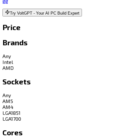
gg
Try VoltGPT - Your AI PC Build Expert
Price
Brands
Any
Intel
AMD
Sockets
Any
AM5
AM4
LGA1851
LGA1700
Cores