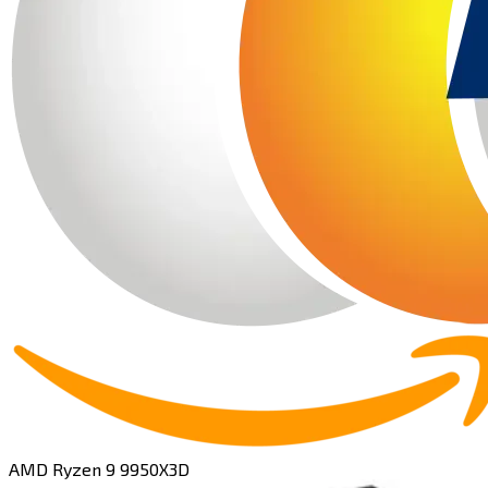
AMD Ryzen 9 9950X3D​​​​‌ ‍ ​‍​‍‌‍ ‌ ​‍‌‍‍‌‌‍‌ ‌‍‍‌‌‍ ‍​‍​‍​ ‍‍​‍​‍‌ ​ ‌‍​‌‌‍ ‍‌‍‍‌‌ ‌​‌ ‍‌​‍ ‍‌‍‍‌‌‍ ​‍​‍​‍ ​​‍​‍‌‍‍​‌ ​‍‌‍‌‌‌‍‌‍​‍​‍​ ‍‍​‍​‍​‍ ‌‍​‌‌‍‌​‌‍ ‌‌‍‍‌‌‍ ‍​‍ ‌‍‍‌‌‍ ‍‌ ‌​‌‍‌‌‌‍ ‍‌ ‌​​‍ ‌‍‌‌‌‍‌​‌‍‍‌‌ ‌​​‍ ‌‍ ‌‌‍ ‌‍‌​‌‍‌‌​ ‌‌ ​​‌ ​‍‌‍‌‌‌ ​ ‌‍‌‌‌‍ ‍‌ ‌​‌‍​‌‌ ‌​‌‍‍‌‌‍ ‌‍ ‍​ ‍ ‌‍‍‌‌‍‌​​ ‌​ ​‌​ ‍‌​ ‌‍​ ​‌​ ‌​‌‍​‌​ ‌‌‌‍​‌​‍ ‌​ ‍​​ ‍‌‌‍‌‌​ ‌ ​‍ ‌​ ‌​​ ‌​‌‍​ ​ ‍​​‍ ‌‌‍​‌‌‍​‍​ ​​‌‍‌‌​‍ ‌​ ‌‌‌‍‌​​ ‌ ‌‍‌‍‌‍‌‍‌‍‌‌​ ‍​​ ‌‍‌‍​ ​ ‌ ‌‍‌​​ ‌‍​ ‍ ‌ ‌​‌ ‍‌‌ ​​‌‍‌‌​ ‌‌‍​ ‌ ​​‌ ‌‌​ ‍ ‌ ​​‌‍​‌‌ ‌​‌‍‍​​ ‌‌‍ ‍‌‍​‌‌‍ ‌‌‍‌‌​ ‌‍​‍‌‍​‌‌ ​ ‌‍‌‌‌‌‌‌‌ ​‍‌‍ ​​ ‌​‍‌‌​ ​‍‌​‌‍‌‍​‌‌‍‌​‌‍ ‌‌‍‍‌‌‍ ‍​‍‌‍‌‍‍‌‌‍‌​​ ‌​ ​‌​ ‍‌​ ‌‍​ ​‌​ ‌​‌‍​‌​ ‌‌‌‍​‌​‍ ‌​ ‍​​ ‍‌‌‍‌‌​ ‌ ​‍ ‌​ ‌​​ ‌​‌‍​ ​ ‍​​‍ ‌‌‍​‌‌‍​‍​ ​​‌‍‌‌​‍ ‌​ ‌‌‌‍‌​​ ‌ ‌‍‌‍‌‍‌‍‌‍‌‌​ ‍​​ ‌‍‌‍​ ​ ‌ ‌‍‌​​ ‌‍​‍‌‍‌ ‌​‌ ‍‌‌ ​​‌‍‌‌​ ‌‌‍​ ‌ ​​‌ ‌‌​‍‌‍‌ ​​‌‍​‌‌ ‌​‌‍‍​​ ‌‌‍ ‍‌‍​‌‌‍ ‌‌‍‌‌​‍‌‍‌ ​​‌‍‌‌‌ ​‍‌ ​ ‌ ​​‌‍‌‌‌‍​ ‌ ‌​‌‍‍‌‌ ‌‍‌‍‌‌​ ‌‌ ​​‌ ‌‌‌‍​‍‌‍ ​‌‍‍‌‌ ​ ‌‍‍​‌‍‌‌‌‍‌​​‍​‍‌ ‌