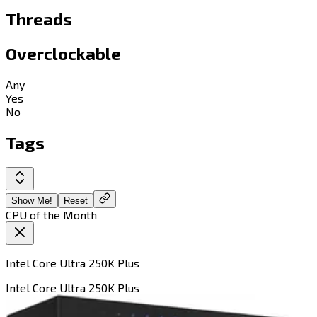
Threads
Overclockable
Any
Yes
No
Tags
Show Me!
Reset
CPU of the Month
Intel Core Ultra 250K Plus​​​​‌ ‍ ​‍​‍‌‍ ‌ ​‍‌‍‍‌‌‍‌ ‌‍‍‌‌‍ ‍​‍​‍​ ‍‍​‍​‍‌ ​ ‌‍​‌‌‍ ‍‌‍‍‌‌ ‌​‌ ‍‌​‍ ‍‌‍‍‌‌‍ ​‍​‍​‍ ​​‍​‍‌‍‍​‌ ​‍‌‍‌‌‌‍‌‍​‍​‍​ ‍‍​‍​‍​‍ ‌‍​‌‌‍‌​‌‍ ‌‌‍‍‌‌‍ ‍​‍ ‌‍‍‌‌‍ ‍‌ ‌​‌‍‌‌‌‍ ‍‌ ‌​​‍ ‌‍‌‌‌‍‌​‌‍‍‌‌ ‌​​‍ ‌‍ ‌‌‍ ‌‍‌​‌‍‌‌​ ‌‌ ​​‌ ​‍‌‍‌‌‌ ​ ‌‍‌‌‌‍ ‍‌ ‌​‌‍​‌‌ ‌​‌‍‍‌‌‍ ‌‍ ‍​ ‍ ‌‍‍‌‌‍‌​​ ‌‌‍​‌​ ​‌​ ‌​​ ‌ ‌‍​‍​ ​‌​ ‌​​ ‌ ​‍ ‌​ ‌​​ ​‍​ ​​‌‍​ ​‍ ‌​ ‌​​ ​‍‌‍‌‍​ ​‌​‍ ‌​ ‍​​ ​ ​ ‍​​ ‍​​‍ ‌‌‍​ ​ ‌‌​ ‌​‌‍‌‌​ ‌‍​ ​‍​ ​‌​ ​​‌‍​‌‌‍​‍​ ​​‌‍‌​​ ‍ ‌ ‌​‌ ‍‌‌ ​​‌‍‌‌​ ‌‌‍​ ‌ ​​‌ ‌‌​ ‍ ‌ ​​‌‍​‌‌ ‌​‌‍‍​​ ‌‌‍ ‍‌‍​‌‌‍ ‌‌‍‌‌​ ‌‍​‍‌‍​‌‌ ​ ‌‍‌‌‌‌‌‌‌ ​‍‌‍ ​​ ‌​‍‌‌​ ​‍‌​‌‍‌‍​‌‌‍‌​‌‍ ‌‌‍‍‌‌‍ ‍​‍‌‍‌‍‍‌‌‍‌​​ ‌‌‍​‌​ ​‌​ ‌​​ ‌ ‌‍​‍​ ​‌​ ‌​​ ‌ ​‍ ‌​ ‌​​ ​‍​ ​​‌‍​ ​‍ ‌​ ‌​​ ​‍‌‍‌‍​ ​‌​‍ ‌​ ‍​​ ​ ​ ‍​​ ‍​​‍ ‌‌‍​ ​ ‌‌​ ‌​‌‍‌‌​ ‌‍​ ​‍​ ​‌​ ​​‌‍​‌‌‍​‍​ ​​‌‍‌​​‍‌‍‌ ‌​‌ ‍‌‌ ​​‌‍‌‌​ ‌‌‍​ ‌ ​​‌ ‌‌​‍‌‍‌ ​​‌‍​‌‌ ‌​‌‍‍​​ ‌‌‍ ‍‌‍​‌‌‍ ‌‌‍‌‌​‍‌‍‌ ​​‌‍‌‌‌ ​‍‌ ​ ‌ ​​‌‍‌‌‌‍​ ‌ ‌​‌‍‍‌‌ ‌‍‌‍‌‌​ ‌‌ ​​‌ ‌‌‌‍​‍‌‍ ​‌‍‍‌‌ ​ ‌‍‍​‌‍‌‌‌‍‌​​‍​‍‌ ‌
Intel Core Ultra 250K Plus​​​​‌ ‍ ​‍​‍‌‍ ‌ ​‍‌‍‍‌‌‍‌ ‌‍‍‌‌‍ ‍​‍​‍​ ‍‍​‍​‍‌ ​ ‌‍​‌‌‍ ‍‌‍‍‌‌ ‌​‌ ‍‌​‍ ‍‌‍‍‌‌‍ ​‍​‍​‍ ​​‍​‍‌‍‍​‌ ​‍‌‍‌‌‌‍‌‍​‍​‍​ ‍‍​‍​‍​‍ ‌‍​‌‌‍‌​‌‍ ‌‌‍‍‌‌‍ ‍​‍ ‌‍‍‌‌‍ ‍‌ ‌​‌‍‌‌‌‍ ‍‌ ‌​​‍ ‌‍‌‌‌‍‌​‌‍‍‌‌ ‌​​‍ ‌‍ ‌‌‍ ‌‍‌​‌‍‌‌​ ‌‌ ​​‌ ​‍‌‍‌‌‌ ​ ‌‍‌‌‌‍ ‍‌ ‌​‌‍​‌‌ ‌​‌‍‍‌‌‍ ‌‍ ‍​ ‍ ‌‍‍‌‌‍‌​​ ‌‌‍​‌​ ​‌​ ‌​​ ‌ ‌‍​‍​ ​‌​ ‌​​ ‌ ​‍ ‌​ ‌​​ ​‍​ ​​‌‍​ ​‍ ‌​ ‌​​ ​‍‌‍‌‍​ ​‌​‍ ‌​ ‍​​ ​ ​ ‍​​ ‍​​‍ ‌‌‍​ ​ ‌‌​ ‌​‌‍‌‌​ ‌‍​ ​‍​ ​‌​ ​​‌‍​‌‌‍​‍​ ​​‌‍‌​​ ‍ ‌ ‌​‌ ‍‌‌ ​​‌‍‌‌​ ‌‌‍​ ‌ ​​‌ ‌‌​ ‍ ‌ ​​‌‍​‌‌ ‌​‌‍‍​​ ‌‌‍ ‍‌‍​‌‌‍ ‌‌‍‌‌​ ‌‍​‍‌‍​‌‌ ​ ‌‍‌‌‌‌‌‌‌ ​‍‌‍ ​​ ‌​‍‌‌​ ​‍‌​‌‍‌‍​‌‌‍‌​‌‍ ‌‌‍‍‌‌‍ ‍​‍‌‍‌‍‍‌‌‍‌​​ ‌‌‍​‌​ ​‌​ ‌​​ ‌ ‌‍​‍​ ​‌​ ‌​​ ‌ ​‍ ‌​ ‌​​ ​‍​ ​​‌‍​ ​‍ ‌​ ‌​​ ​‍‌‍‌‍​ ​‌​‍ ‌​ ‍​​ ​ ​ ‍​​ ‍​​‍ ‌‌‍​ ​ ‌‌​ ‌​‌‍‌‌​ ‌‍​ ​‍​ ​‌​ ​​‌‍​‌‌‍​‍​ ​​‌‍‌​​‍‌‍‌ ‌​‌ ‍‌‌ ​​‌‍‌‌​ ‌‌‍​ ‌ ​​‌ ‌‌​‍‌‍‌ ​​‌‍​‌‌ ‌​‌‍‍​​ ‌‌‍ ‍‌‍​‌‌‍ ‌‌‍‌‌​‍‌‍‌ ​​‌‍‌‌‌ ​‍‌ ​ ‌ ​​‌‍‌‌‌‍​ ‌ ‌​‌‍‍‌‌ ‌‍‌‍‌‌​ ‌‌ ​​‌ ‌‌‌‍​‍‌‍ ​‌‍‍‌‌ ​ ‌‍‍​‌‍‌‌‌‍‌​​‍​‍‌ ‌