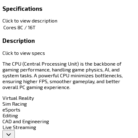
Specifications
Click to view description
Cores
8C / 16T
Description
Click to view specs
The CPU (Central Processing Unit) is the backbone of
gaming performance, handling game physics, AI, and
system tasks. A powerful CPU minimizes bottlenecks,
ensuring higher FPS, smoother gameplay, and better
overall PC gaming experience.​​​​‌ ‍ ​‍​‍‌‍ ‌ ​‍‌‍‍‌‌‍‌ ‌‍‍‌‌‍ ‍​‍​‍​ ‍‍​‍​‍‌ ​ ‌‍​‌‌‍ ‍‌‍‍‌‌ ‌​‌ ‍‌​‍ ‍‌‍‍‌‌‍ ​‍​‍​‍ ​​‍​‍‌‍‍​‌ ​‍‌‍‌‌‌‍‌‍​‍​‍​ ‍‍​‍​‍​‍ ‌‍​‌‌‍‌​‌‍ ‌‌‍‍‌‌‍ ‍​‍ ‌‍‍‌‌‍ ‍‌ ‌​‌‍‌‌‌‍ ‍‌ ‌​​‍ ‌‍‌‌‌‍‌​‌‍‍‌‌ ‌​​‍ ‌‍ ‌‌‍ ‌‍‌​‌‍‌‌​ ‌‌ ​​‌ ​‍‌‍‌‌‌ ​ ‌‍‌‌‌‍ ‍‌ ‌​‌‍​‌‌ ‌​‌‍‍‌‌‍ ‌‍ ‍​ ‍ ‌‍‍‌‌‍‌​​ ‌​ ‌‌​ ‍​‌‍‌​​ ​​​ ​‍​ ‌‍​ ​​​ ‍​​‍ ‌​ ​‍‌‍​‍​ ‌​​ ​‍​‍ ‌​ ‌​‌‍​‍‌‍​‍‌‍‌‌​‍ ‌​ ‍‌​ ‌​​ ‍​​ ​ ​‍ ‌‌‍‌‌​ ​​​ ‍‌​ ‌‍​ ​​​ ‍​‌‍‌​‌‍‌‍​ ‍​​ ​ ​ ‌‌​ ‌​​ ‍ ‌ ‌​‌ ‍‌‌ ​​‌‍‌‌​ ‌‌ ​​‌‍​‌‌ ​‍‌ ‌​‌​‌​‌‍‌‌‌ ​ ‌‍​ ‌ ​‍‌‍‍‌‌ ​​‌ ‌​‌‍‍‌‌‍ ‌‍ ‍​ ‍ ‌ ​​‌‍​‌‌ ‌​‌‍‍​​ ‌‌‍‌​‌‍‌‌‌ ​ ‌‍​ ‌ ​‍‌‍‍‌‌ ​​‌ ‌​‌‍‍‌‌‍ ‌‍ ‍​‍‌‌​ ‌‌‌​​‍‌‌ ‌‍‍ ‌‍‌‌‌ ‍‌​‍‌‌​ ​ ‌​‌​​‍‌‌​ ​ ‌​‌​​‍‌‌​ ​‍​ ​‍‌‍‌‌‌‍ ‍​‍‌‌​ ​‍​ ​‍​‍‌‌​ ‌‌‌​‌​​‍ ‍‌ ‌‍‌‍​‌‌‍ ​‌ ‌‌‌‍‌‌​ ‌‍​‍‌‍​‌‌ ​ ‌‍‌‌‌‌‌‌‌ ​‍‌‍ ​​ ‌​‍‌‌​ ​‍‌​‌‍‌‍​‌‌‍‌​‌‍ ‌‌‍‍‌‌‍ ‍​‍‌‍‌‍‍‌‌‍‌​​ ‌​ ‌‌​ ‍​‌‍‌​​ ​​​ ​‍​ ‌‍​ ​​​ ‍​​‍ ‌​ ​‍‌‍​‍​ ‌​​ ​‍​‍ ‌​ ‌​‌‍​‍‌‍​‍‌‍‌‌​‍ ‌​ ‍‌​ ‌​​ ‍​​ ​ ​‍ ‌‌‍‌‌​ ​​​ ‍‌​ ‌‍​ ​​​ ‍​‌‍‌​‌‍‌‍​ ‍​​ ​ ​ ‌‌​ ‌​​‍‌‍‌ ‌​‌ ‍‌‌ ​​‌‍‌‌​ ‌‌ ​​‌‍​‌‌ ​‍‌ ‌​‌​‌​‌‍‌‌‌ ​ ‌‍​ ‌ ​‍‌‍‍‌‌ ​​‌ ‌​‌‍‍‌‌‍ ‌‍ ‍​‍‌‍‌ ​​‌‍​‌‌ ‌​‌‍‍​​ ‌‌‍‌​‌‍‌‌‌ ​ ‌‍​ ‌ ​‍‌‍‍‌‌ ​​‌ ‌​‌‍‍‌‌‍ ‌‍ ‍​‍‌‌​ ‌‌‌​​‍‌‌ ‌‍‍ ‌‍‌‌‌ ‍‌​‍‌‌​ ​ ‌​‌​​‍‌‌​ ​ ‌​‌​​‍‌‌​ ​‍​ ​‍‌‍‌‌‌‍ ‍​‍‌‌​ ​‍​ ​‍​‍‌‌​ ‌‌‌​‌​​‍ ‍‌ ‌‍‌‍​‌‌‍ ​‌ ‌‌‌‍‌‌​‍‌‍‌ ​​‌‍‌‌‌ ​‍‌ ​ ‌ ​​‌‍‌‌‌‍​ ‌ ‌​‌‍‍‌‌ ‌‍‌‍‌‌​ ‌‌ ​​‌ ‌‌‌‍​‍‌‍ ​‌‍‍‌‌ ​ ‌‍‍​‌‍‌‌‌‍‌​​‍​‍‌ ‌
Virtual Reality​​​​‌ ‍ ​‍​‍‌‍ ‌ ​‍‌‍‍‌‌‍‌ ‌‍‍‌‌‍ ‍​‍​‍​ ‍‍​‍​‍‌ ​ ‌‍​‌‌‍ ‍‌‍‍‌‌ ‌​‌ ‍‌​‍ ‍‌‍‍‌‌‍ ​‍​‍​‍ ​​‍​‍‌‍‍​‌ ​‍‌‍‌‌‌‍‌‍​‍​‍​ ‍‍​‍​‍​‍ ‌‍​‌‌‍‌​‌‍ ‌‌‍‍‌‌‍ ‍​‍ ‌‍‍‌‌‍ ‍‌ ‌​‌‍‌‌‌‍ ‍‌ ‌​​‍ ‌‍‌‌‌‍‌​‌‍‍‌‌ ‌​​‍ ‌‍ ‌‌‍ ‌‍‌​‌‍‌‌​ ‌‌ ​​‌ ​‍‌‍‌‌‌ ​ ‌‍‌‌‌‍ ‍‌ ‌​‌‍​‌‌ ‌​‌‍‍‌‌‍ ‌‍ ‍​ ‍ ‌‍‍‌‌‍‌​​ ‌​ ​‌​ ​‌‌‍​‌​ ‍‌‌‍‌‌‌‍​‍​ ‌ ​ ​‍​‍ ‌​ ‌​‌‍‌​​ ​‍​ ‌​​‍ ‌​ ‌​​ ​​‌‍‌​​ ​‍​‍ ‌‌‍​‌‌‍​‌‌‍‌​‌‍​‌​‍ ‌‌‍‌‍‌‍‌​‌‍​‍​ ‍‌​ ‌ ​ ‌‍‌‍​‌​ ‌ ‌‍​‍​ ‍​​ ‍‌‌‍‌‍​ ‍ ‌ ‌​‌ ‍‌‌ ​​‌‍‌‌​ ‌‌ ‌​‌‍​‌‌‍‌ ​ ‍ ‌ ​​‌‍​‌‌ ‌​‌‍‍​​ ‌‌‍ ‍‌‍​‌‌‍ ‌‌‍‌‌​ ‌‍​‍‌‍​‌‌ ​ ‌‍‌‌‌‌‌‌‌ ​‍‌‍ ​​ ‌​‍‌‌​ ​‍‌​‌‍‌‍​‌‌‍‌​‌‍ ‌‌‍‍‌‌‍ ‍​‍‌‍‌‍‍‌‌‍‌​​ ‌​ ​‌​ ​‌‌‍​‌​ ‍‌‌‍‌‌‌‍​‍​ ‌ ​ ​‍​‍ ‌​ ‌​‌‍‌​​ ​‍​ ‌​​‍ ‌​ ‌​​ ​​‌‍‌​​ ​‍​‍ ‌‌‍​‌‌‍​‌‌‍‌​‌‍​‌​‍ ‌‌‍‌‍‌‍‌​‌‍​‍​ ‍‌​ ‌ ​ ‌‍‌‍​‌​ ‌ ‌‍​‍​ ‍​​ ‍‌‌‍‌‍​‍‌‍‌ ‌​‌ ‍‌‌ ​​‌‍‌‌​ ‌‌ ‌​‌‍​‌‌‍‌ ​‍‌‍‌ ​​‌‍​‌‌ ‌​‌‍‍​​ ‌‌‍ ‍‌‍​‌‌‍ ‌‌‍‌‌​‍‌‍‌ ​​‌‍‌‌‌ ​‍‌ ​ ‌ ​​‌‍‌‌‌‍​ ‌ ‌​‌‍‍‌‌ ‌‍‌‍‌‌​ ‌‌ ​​‌ ‌‌‌‍​‍‌‍ ​‌‍‍‌‌ ​ ‌‍‍​‌‍‌‌‌‍‌​​‍​‍‌ ‌
Sim Racing​​​​‌ ‍ ​‍​‍‌‍ ‌ ​‍‌‍‍‌‌‍‌ ‌‍‍‌‌‍ ‍​‍​‍​ ‍‍​‍​‍‌ ​ ‌‍​‌‌‍ ‍‌‍‍‌‌ ‌​‌ ‍‌​‍ ‍‌‍‍‌‌‍ ​‍​‍​‍ ​​‍​‍‌‍‍​‌ ​‍‌‍‌‌‌‍‌‍​‍​‍​ ‍‍​‍​‍​‍ ‌‍​‌‌‍‌​‌‍ ‌‌‍‍‌‌‍ ‍​‍ ‌‍‍‌‌‍ ‍‌ ‌​‌‍‌‌‌‍ ‍‌ ‌​​‍ ‌‍‌‌‌‍‌​‌‍‍‌‌ ‌​​‍ ‌‍ ‌‌‍ ‌‍‌​‌‍‌‌​ ‌‌ ​​‌ ​‍‌‍‌‌‌ ​ ‌‍‌‌‌‍ ‍‌ ‌​‌‍​‌‌ ‌​‌‍‍‌‌‍ ‌‍ ‍​ ‍ ‌‍‍‌‌‍‌​​ ‌​ ‌​​ ‌‍‌‍‌‌​ ‌​​ ​‍​ ‌ ​ ‌ ​ ‍‌​‍ ‌‌‍‌​‌‍‌‌​ ‍‌​ ‍​​‍ ‌​ ‌​‌‍‌​‌‍‌‍​ ‌‍​‍ ‌​ ‍‌‌‍​ ​ ‌​​ ​​​‍ ‌​ ‌‌‌‍‌​​ ​​​ ‌​​ ​‌​ ​‍‌‍​‌‌‍‌‍‌‍‌​​ ‌ ‌‍‌​‌‍‌‍​ ‍ ‌ ‌​‌ ‍‌‌ ​​‌‍‌‌​ ‌‌ ‌​‌‍​‌‌‍‌ ​ ‍ ‌ ​​‌‍​‌‌ ‌​‌‍‍​​ ‌‌‍ ‍‌‍​‌‌‍ ‌‌‍‌‌​ ‌‍​‍‌‍​‌‌ ​ ‌‍‌‌‌‌‌‌‌ ​‍‌‍ ​​ ‌​‍‌‌​ ​‍‌​‌‍‌‍​‌‌‍‌​‌‍ ‌‌‍‍‌‌‍ ‍​‍‌‍‌‍‍‌‌‍‌​​ ‌​ ‌​​ ‌‍‌‍‌‌​ ‌​​ ​‍​ ‌ ​ ‌ ​ ‍‌​‍ ‌‌‍‌​‌‍‌‌​ ‍‌​ ‍​​‍ ‌​ ‌​‌‍‌​‌‍‌‍​ ‌‍​‍ ‌​ ‍‌‌‍​ ​ ‌​​ ​​​‍ ‌​ ‌‌‌‍‌​​ ​​​ ‌​​ ​‌​ ​‍‌‍​‌‌‍‌‍‌‍‌​​ ‌ ‌‍‌​‌‍‌‍​‍‌‍‌ ‌​‌ ‍‌‌ ​​‌‍‌‌​ ‌‌ ‌​‌‍​‌‌‍‌ ​‍‌‍‌ ​​‌‍​‌‌ ‌​‌‍‍​​ ‌‌‍ ‍‌‍​‌‌‍ ‌‌‍‌‌​‍‌‍‌ ​​‌‍‌‌‌ ​‍‌ ​ ‌ ​​‌‍‌‌‌‍​ ‌ ‌​‌‍‍‌‌ ‌‍‌‍‌‌​ ‌‌ ​​‌ ‌‌‌‍​‍‌‍ ​‌‍‍‌‌ ​ ‌‍‍​‌‍‌‌‌‍‌​​‍​‍‌ ‌
eSports​​​​‌ ‍ ​‍​‍‌‍ ‌ ​‍‌‍‍‌‌‍‌ ‌‍‍‌‌‍ ‍​‍​‍​ ‍‍​‍​‍‌ ​ ‌‍​‌‌‍ ‍‌‍‍‌‌ ‌​‌ ‍‌​‍ ‍‌‍‍‌‌‍ ​‍​‍​‍ ​​‍​‍‌‍‍​‌ ​‍‌‍‌‌‌‍‌‍​‍​‍​ ‍‍​‍​‍​‍ ‌‍​‌‌‍‌​‌‍ ‌‌‍‍‌‌‍ ‍​‍ ‌‍‍‌‌‍ ‍‌ ‌​‌‍‌‌‌‍ ‍‌ ‌​​‍ ‌‍‌‌‌‍‌​‌‍‍‌‌ ‌​​‍ ‌‍ ‌‌‍ ‌‍‌​‌‍‌‌​ ‌‌ ​​‌ ​‍‌‍‌‌‌ ​ ‌‍‌‌‌‍ ‍‌ ‌​‌‍​‌‌ ‌​‌‍‍‌‌‍ ‌‍ ‍​ ‍ ‌‍‍‌‌‍‌​​ ‌​ ​‌​ ‌‍‌‍​ ​ ‍​‌‍‌‌‌‍‌​‌‍​ ‌‍​‌​‍ ‌‌‍‌‍​ ‌‍​ ‌‌​ ​‍​‍ ‌​ ‌​‌‍​‍‌‍​ ​ ​​​‍ ‌​ ‍​​ ‍‌​ ‍‌​ ​‌​‍ ‌‌‍​‍​ ​​‌‍‌‍​ ‍‌‌‍​‍​ ‌​​ ​​​ ​ ‌‍​ ​ ​‌‌‍‌‍​ ​‍​ ‍ ‌ ‌​‌ ‍‌‌ ​​‌‍‌‌​ ‌‌ ‌​‌‍​‌‌‍‌ ​ ‍ ‌ ​​‌‍​‌‌ ‌​‌‍‍​​ ‌‌‍ ‍‌‍​‌‌‍ ‌‌‍‌‌​ ‌‍​‍‌‍​‌‌ ​ ‌‍‌‌‌‌‌‌‌ ​‍‌‍ ​​ ‌​‍‌‌​ ​‍‌​‌‍‌‍​‌‌‍‌​‌‍ ‌‌‍‍‌‌‍ ‍​‍‌‍‌‍‍‌‌‍‌​​ ‌​ ​‌​ ‌‍‌‍​ ​ ‍​‌‍‌‌‌‍‌​‌‍​ ‌‍​‌​‍ ‌‌‍‌‍​ ‌‍​ ‌‌​ ​‍​‍ ‌​ ‌​‌‍​‍‌‍​ ​ ​​​‍ ‌​ ‍​​ ‍‌​ ‍‌​ ​‌​‍ ‌‌‍​‍​ ​​‌‍‌‍​ ‍‌‌‍​‍​ ‌​​ ​​​ ​ ‌‍​ ​ ​‌‌‍‌‍​ ​‍​‍‌‍‌ ‌​‌ ‍‌‌ ​​‌‍‌‌​ ‌‌ ‌​‌‍​‌‌‍‌ ​‍‌‍‌ ​​‌‍​‌‌ ‌​‌‍‍​​ ‌‌‍ ‍‌‍​‌‌‍ ‌‌‍‌‌​‍‌‍‌ ​​‌‍‌‌‌ ​‍‌ ​ ‌ ​​‌‍‌‌‌‍​ ‌ ‌​‌‍‍‌‌ ‌‍‌‍‌‌​ ‌‌ ​​‌ ‌‌‌‍​‍‌‍ ​‌‍‍‌‌ ​ ‌‍‍​‌‍‌‌‌‍‌​​‍​‍‌ ‌
Editing​​​​‌ ‍ ​‍​‍‌‍ ‌ ​‍‌‍‍‌‌‍‌ ‌‍‍‌‌‍ ‍​‍​‍​ ‍‍​‍​‍‌ ​ ‌‍​‌‌‍ ‍‌‍‍‌‌ ‌​‌ ‍‌​‍ ‍‌‍‍‌‌‍ ​‍​‍​‍ ​​‍​‍‌‍‍​‌ ​‍‌‍‌‌‌‍‌‍​‍​‍​ ‍‍​‍​‍​‍ ‌‍​‌‌‍‌​‌‍ ‌‌‍‍‌‌‍ ‍​‍ ‌‍‍‌‌‍ ‍‌ ‌​‌‍‌‌‌‍ ‍‌ ‌​​‍ ‌‍‌‌‌‍‌​‌‍‍‌‌ ‌​​‍ ‌‍ ‌‌‍ ‌‍‌​‌‍‌‌​ ‌‌ ​​‌ ​‍‌‍‌‌‌ ​ ‌‍‌‌‌‍ ‍‌ ‌​‌‍​‌‌ ‌​‌‍‍‌‌‍ ‌‍ ‍​ ‍ ‌‍‍‌‌‍‌​​ ‌‌‍‌​​ ‌ ‌‍​‍‌‍‌​​ ​‌‌‍​ ​ ‌‍​ ‌​​‍ ‌​ ​‍​ ‌ ​ ‌​​ ‍‌​‍ ‌​ ‌​​ ​‍​ ​ ​ ‍‌​‍ ‌​ ‍​​ ​​​ ‌​‌‍‌‍​‍ ‌​ ‌‍‌‍‌‍‌‍​ ​ ‌‌​ ‌‌‌‍‌​​ ​‌​ ‌ ‌‍​‍‌‍​‍‌‍‌‌​ ​‌​ ‍ ‌ ‌​‌ ‍‌‌ ​​‌‍‌‌​ ‌‌ ‌​‌‍​‌‌‍‌ ​ ‍ ‌ ​​‌‍​‌‌ ‌​‌‍‍​​ ‌‌‍ ‍‌‍​‌‌‍ ‌‌‍‌‌​ ‌‍​‍‌‍​‌‌ ​ ‌‍‌‌‌‌‌‌‌ ​‍‌‍ ​​ ‌​‍‌‌​ ​‍‌​‌‍‌‍​‌‌‍‌​‌‍ ‌‌‍‍‌‌‍ ‍​‍‌‍‌‍‍‌‌‍‌​​ ‌‌‍‌​​ ‌ ‌‍​‍‌‍‌​​ ​‌‌‍​ ​ ‌‍​ ‌​​‍ ‌​ ​‍​ ‌ ​ ‌​​ ‍‌​‍ ‌​ ‌​​ ​‍​ ​ ​ ‍‌​‍ ‌​ ‍​​ ​​​ ‌​‌‍‌‍​‍ ‌​ ‌‍‌‍‌‍‌‍​ ​ ‌‌​ ‌‌‌‍‌​​ ​‌​ ‌ ‌‍​‍‌‍​‍‌‍‌‌​ ​‌​‍‌‍‌ ‌​‌ ‍‌‌ ​​‌‍‌‌​ ‌‌ ‌​‌‍​‌‌‍‌ ​‍‌‍‌ ​​‌‍​‌‌ ‌​‌‍‍​​ ‌‌‍ ‍‌‍​‌‌‍ ‌‌‍‌‌​‍‌‍‌ ​​‌‍‌‌‌ ​‍‌ ​ ‌ ​​‌‍‌‌‌‍​ ‌ ‌​‌‍‍‌‌ ‌‍‌‍‌‌​ ‌‌ ​​‌ ‌‌‌‍​‍‌‍ ​‌‍‍‌‌ ​ ‌‍‍​‌‍‌‌‌‍‌​​‍​‍‌ ‌
CAD and Engineering​​​​‌ ‍ ​‍​‍‌‍ ‌ ​‍‌‍‍‌‌‍‌ ‌‍‍‌‌‍ ‍​‍​‍​ ‍‍​‍​‍‌ ​ ‌‍​‌‌‍ ‍‌‍‍‌‌ ‌​‌ ‍‌​‍ ‍‌‍‍‌‌‍ ​‍​‍​‍ ​​‍​‍‌‍‍​‌ ​‍‌‍‌‌‌‍‌‍​‍​‍​ ‍‍​‍​‍​‍ ‌‍​‌‌‍‌​‌‍ ‌‌‍‍‌‌‍ ‍​‍ ‌‍‍‌‌‍ ‍‌ ‌​‌‍‌‌‌‍ ‍‌ ‌​​‍ ‌‍‌‌‌‍‌​‌‍‍‌‌ ‌​​‍ ‌‍ ‌‌‍ ‌‍‌​‌‍‌‌​ ‌‌ ​​‌ ​‍‌‍‌‌‌ ​ ‌‍‌‌‌‍ ‍‌ ‌​‌‍​‌‌ ‌​‌‍‍‌‌‍ ‌‍ ‍​ ‍ ‌‍‍‌‌‍‌​​ ‌‌‍​‍​ ​‍‌‍​‌‌‍​‍‌‍‌​​ ​‍​ ‍‌‌‍​‌​‍ ‌​ ​‍‌‍​‌‌‍‌​​ ‍‌​‍ ‌​ ‌​​ ‌‍‌‍​‌​ ​‍​‍ ‌​ ‍​‌‍‌​​ ​‌​ ‌‌​‍ ‌​ ​‍​ ​​​ ​‍​ ‌‌‌‍‌‌​ ​ ​ ‌‌​ ​ ​ ​‌‌‍‌​​ ​​​ ​ ​ ‍ ‌ ‌​‌ ‍‌‌ ​​‌‍‌‌​ ‌‌ ‌​‌‍​‌‌‍‌ ​ ‍ ‌ ​​‌‍​‌‌ ‌​‌‍‍​​ ‌‌‍ ‍‌‍​‌‌‍ ‌‌‍‌‌​ ‌‍​‍‌‍​‌‌ ​ ‌‍‌‌‌‌‌‌‌ ​‍‌‍ ​​ ‌​‍‌‌​ ​‍‌​‌‍‌‍​‌‌‍‌​‌‍ ‌‌‍‍‌‌‍ ‍​‍‌‍‌‍‍‌‌‍‌​​ ‌‌‍​‍​ ​‍‌‍​‌‌‍​‍‌‍‌​​ ​‍​ ‍‌‌‍​‌​‍ ‌​ ​‍‌‍​‌‌‍‌​​ ‍‌​‍ ‌​ ‌​​ ‌‍‌‍​‌​ ​‍​‍ ‌​ ‍​‌‍‌​​ ​‌​ ‌‌​‍ ‌​ ​‍​ ​​​ ​‍​ ‌‌‌‍‌‌​ ​ ​ ‌‌​ ​ ​ ​‌‌‍‌​​ ​​​ ​ ​‍‌‍‌ ‌​‌ ‍‌‌ ​​‌‍‌‌​ ‌‌ ‌​‌‍​‌‌‍‌ ​‍‌‍‌ ​​‌‍​‌‌ ‌​‌‍‍​​ ‌‌‍ ‍‌‍​‌‌‍ ‌‌‍‌‌​‍‌‍‌ ​​‌‍‌‌‌ ​‍‌ ​ ‌ ​​‌‍‌‌‌‍​ ‌ ‌​‌‍‍‌‌ ‌‍‌‍‌‌​ ‌‌ ​​‌ ‌‌‌‍​‍‌‍ ​‌‍‍‌‌ ​ ‌‍‍​‌‍‌‌‌‍‌​​‍​‍‌ ‌
Live Streaming​​​​‌ ‍ ​‍​‍‌‍ ‌ ​‍‌‍‍‌‌‍‌ ‌‍‍‌‌‍ ‍​‍​‍​ ‍‍​‍​‍‌ ​ ‌‍​‌‌‍ ‍‌‍‍‌‌ ‌​‌ ‍‌​‍ ‍‌‍‍‌‌‍ ​‍​‍​‍ ​​‍​‍‌‍‍​‌ ​‍‌‍‌‌‌‍‌‍​‍​‍​ ‍‍​‍​‍​‍ ‌‍​‌‌‍‌​‌‍ ‌‌‍‍‌‌‍ ‍​‍ ‌‍‍‌‌‍ ‍‌ ‌​‌‍‌‌‌‍ ‍‌ ‌​​‍ ‌‍‌‌‌‍‌​‌‍‍‌‌ ‌​​‍ ‌‍ ‌‌‍ ‌‍‌​‌‍‌‌​ ‌‌ ​​‌ ​‍‌‍‌‌‌ ​ ‌‍‌‌‌‍ ‍‌ ‌​‌‍​‌‌ ‌​‌‍‍‌‌‍ ‌‍ ‍​ ‍ ‌‍‍‌‌‍‌​​ ‌​ ​‌‌‍​‍​ ‌‍‌‍​‌‌‍​ ​ ​‌‌‍​‍​ ​‍​‍ ‌‌‍‌​​ ‌ ​ ‍​​ ‌‍​‍ ‌​ ‌​​ ‍​‌‍‌‌​ ‍‌​‍ ‌‌‍​‍​ ​‌‌‍‌‌‌‍‌​​‍ ‌​ ​​‌‍​‍​ ‍‌​ ‌ ‌‍​‍‌‍‌​​ ‌ ​ ‌ ​ ​‌‌‍‌​​ ​​‌‍‌​​ ‍ ‌ ‌​‌ ‍‌‌ ​​‌‍‌‌​ ‌‌ ‌​‌‍​‌‌‍‌ ​ ‍ ‌ ​​‌‍​‌‌ ‌​‌‍‍​​ ‌‌‍ ‍‌‍​‌‌‍ ‌‌‍‌‌​ ‌‍​‍‌‍​‌‌ ​ ‌‍‌‌‌‌‌‌‌ ​‍‌‍ ​​ ‌​‍‌‌​ ​‍‌​‌‍‌‍​‌‌‍‌​‌‍ ‌‌‍‍‌‌‍ ‍​‍‌‍‌‍‍‌‌‍‌​​ ‌​ ​‌‌‍​‍​ ‌‍‌‍​‌‌‍​ ​ ​‌‌‍​‍​ ​‍​‍ ‌‌‍‌​​ ‌ ​ ‍​​ ‌‍​‍ ‌​ ‌​​ ‍​‌‍‌‌​ ‍‌​‍ ‌‌‍​‍​ ​‌‌‍‌‌‌‍‌​​‍ ‌​ ​​‌‍​‍​ ‍‌​ ‌ ‌‍​‍‌‍‌​​ ‌ ​ ‌ ​ ​‌‌‍‌​​ ​​‌‍‌​​‍‌‍‌ ‌​‌ ‍‌‌ ​​‌‍‌‌​ ‌‌ ‌​‌‍​‌‌‍‌ ​‍‌‍‌ ​​‌‍​‌‌ ‌​‌‍‍​​ ‌‌‍ ‍‌‍​‌‌‍ ‌‌‍‌‌​‍‌‍‌ ​​‌‍‌‌‌ ​‍‌ ​ ‌ ​​‌‍‌‌‌‍​ ‌ ‌​‌‍‍‌‌ ‌‍‌‍‌‌​ ‌‌ ​​‌ ‌‌‌‍​‍‌‍ ​‌‍‍‌‌ ​ ‌‍‍​‌‍‌‌‌‍‌​​‍​‍‌ ‌