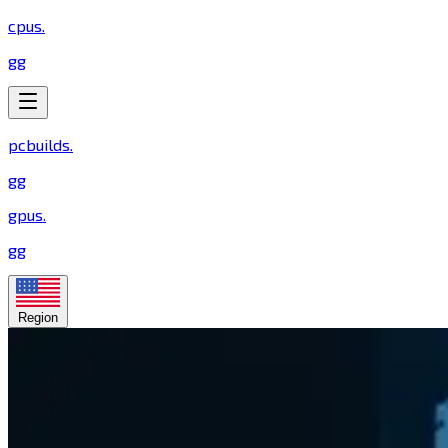
cpus
.
gg
pcbuilds
.
gg
gpus
.
gg
Region