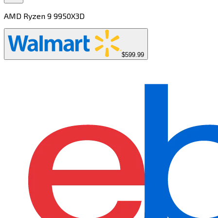
AMD Ryzen 9 9950X3D​​​​‌ ‍ ​‍​‍‌‍ ‌ ​‍‌‍‍‌‌‍‌ ‌‍‍‌‌‍ ‍​‍​‍​ ‍‍​‍​‍‌ ​ ‌‍​‌‌‍ ‍‌‍‍‌‌ ‌​‌ ‍‌​‍ ‍‌‍‍‌‌‍ ​‍​‍​‍ ​​‍​‍‌‍‍​‌ ​‍‌‍‌‌‌‍‌‍​‍​‍​ ‍‍​‍​‍​‍ ‌‍​‌‌‍‌​‌‍ ‌‌‍‍‌‌‍ ‍​‍ ‌‍‍‌‌‍ ‍‌ ‌​‌‍‌‌‌‍ ‍‌ ‌​​‍ ‌‍‌‌‌‍‌​‌‍‍‌‌ ‌​​‍ ‌‍ ‌‌‍ ‌‍‌​‌‍‌‌​ ‌‌ ​​‌ ​‍‌‍‌‌‌ ​ ‌‍‌‌‌‍ ‍‌ ‌​‌‍​‌‌ ‌​‌‍‍‌‌‍ ‌‍ ‍​ ‍ ‌‍‍‌‌‍‌​​ ‌​ ​‌​ ‍‌​ ‌‍​ ​‌​ ‌​‌‍​‌​ ‌‌‌‍​‌​‍ ‌​ ‍​​ ‍‌‌‍‌‌​ ‌ ​‍ ‌​ ‌​​ ‌​‌‍​ ​ ‍​​‍ ‌‌‍​‌‌‍​‍​ ​​‌‍‌‌​‍ ‌​ ‌‌‌‍‌​​ ‌ ‌‍‌‍‌‍‌‍‌‍‌‌​ ‍​​ ‌‍‌‍​ ​ ‌ ‌‍‌​​ ‌‍​ ‍ ‌ ‌​‌ ‍‌‌ ​​‌‍‌‌​ ‌‌‍​ ‌ ​​‌ ‌‌​ ‍ ‌ ​​‌‍​‌‌ ‌​‌‍‍​​ ‌‌‍ ‍‌‍​‌‌‍ ‌‌‍‌‌​ ‌‍​‍‌‍​‌‌ ​ ‌‍‌‌‌‌‌‌‌ ​‍‌‍ ​​ ‌​‍‌‌​ ​‍‌​‌‍‌‍​‌‌‍‌​‌‍ ‌‌‍‍‌‌‍ ‍​‍‌‍‌‍‍‌‌‍‌​​ ‌​ ​‌​ ‍‌​ ‌‍​ ​‌​ ‌​‌‍​‌​ ‌‌‌‍​‌​‍ ‌​ ‍​​ ‍‌‌‍‌‌​ ‌ ​‍ ‌​ ‌​​ ‌​‌‍​ ​ ‍​​‍ ‌‌‍​‌‌‍​‍​ ​​‌‍‌‌​‍ ‌​ ‌‌‌‍‌​​ ‌ ‌‍‌‍‌‍‌‍‌‍‌‌​ ‍​​ ‌‍‌‍​ ​ ‌ ‌‍‌​​ ‌‍​‍‌‍‌ ‌​‌ ‍‌‌ ​​‌‍‌‌​ ‌‌‍​ ‌ ​​‌ ‌‌​‍‌‍‌ ​​‌‍​‌‌ ‌​‌‍‍​​ ‌‌‍ ‍‌‍​‌‌‍ ‌‌‍‌‌​‍‌‍‌ ​​‌‍‌‌‌ ​‍‌ ​ ‌ ​​‌‍‌‌‌‍​ ‌ ‌​‌‍‍‌‌ ‌‍‌‍‌‌​ ‌‌ ​​‌ ‌‌‌‍​‍‌‍ ​‌‍‍‌‌ ​ ‌‍‍​‌‍‌‌‌‍‌​​‍​‍‌ ‌
$599.99