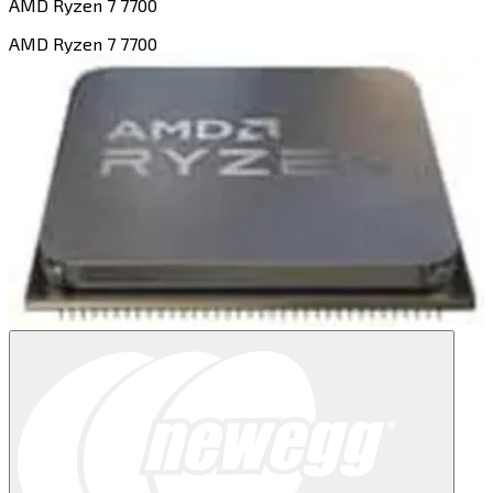
AMD Ryzen 7 7700​​​​‌ ‍ ​‍​‍‌‍ ‌ ​‍‌‍‍‌‌‍‌ ‌‍‍‌‌‍ ‍​‍​‍​ ‍‍​‍​‍‌ ​ ‌‍​‌‌‍ ‍‌‍‍‌‌ ‌​‌ ‍‌​‍ ‍‌‍‍‌‌‍ ​‍​‍​‍ ​​‍​‍‌‍‍​‌ ​‍‌‍‌‌‌‍‌‍​‍​‍​ ‍‍​‍​‍​‍ ‌‍​‌‌‍‌​‌‍ ‌‌‍‍‌‌‍ ‍​‍ ‌‍‍‌‌‍ ‍‌ ‌​‌‍‌‌‌‍ ‍‌ ‌​​‍ ‌‍‌‌‌‍‌​‌‍‍‌‌ ‌​​‍ ‌‍ ‌‌‍ ‌‍‌​‌‍‌‌​ ‌‌ ​​‌ ​‍‌‍‌‌‌ ​ ‌‍‌‌‌‍ ‍‌ ‌​‌‍​‌‌ ‌​‌‍‍‌‌‍ ‌‍ ‍​ ‍ ‌‍‍‌‌‍‌​​ ‌​ ‌‌‌‍​‍​ ‌ ‌‍​‍‌‍​ ‌‍​‌​ ​‌‌‍‌‍​‍ ‌​ ‌‌‌‍‌‍​ ‌‍​ ‌ ​‍ ‌​ ‌​​ ​‌​ ​‌​ ​‌​‍ ‌‌‍​‌​ ‌ ​ ‌ ‌‍​‌​‍ ‌‌‍​‍​ ‌‌​ ‍‌​ ​‌‌‍​ ​ ‌​​ ‍​‌‍‌‌​ ‌ ​ ‌‍‌‍​ ​ ​ ​ ‍ ‌ ‌​‌ ‍‌‌ ​​‌‍‌‌​ ‌‌‍​ ‌ ​​‌ ‌‌​ ‍ ‌ ​​‌‍​‌‌ ‌​‌‍‍​​ ‌‌‍ ‍‌‍​‌‌‍ ‌‌‍‌‌​ ‌‍​‍‌‍​‌‌ ​ ‌‍‌‌‌‌‌‌‌ ​‍‌‍ ​​ ‌​‍‌‌​ ​‍‌​‌‍‌‍​‌‌‍‌​‌‍ ‌‌‍‍‌‌‍ ‍​‍‌‍‌‍‍‌‌‍‌​​ ‌​ ‌‌‌‍​‍​ ‌ ‌‍​‍‌‍​ ‌‍​‌​ ​‌‌‍‌‍​‍ ‌​ ‌‌‌‍‌‍​ ‌‍​ ‌ ​‍ ‌​ ‌​​ ​‌​ ​‌​ ​‌​‍ ‌‌‍​‌​ ‌ ​ ‌ ‌‍​‌​‍ ‌‌‍​‍​ ‌‌​ ‍‌​ ​‌‌‍​ ​ ‌​​ ‍​‌‍‌‌​ ‌ ​ ‌‍‌‍​ ​ ​ ​‍‌‍‌ ‌​‌ ‍‌‌ ​​‌‍‌‌​ ‌‌‍​ ‌ ​​‌ ‌‌​‍‌‍‌ ​​‌‍​‌‌ ‌​‌‍‍​​ ‌‌‍ ‍‌‍​‌‌‍ ‌‌‍‌‌​‍‌‍‌ ​​‌‍‌‌‌ ​‍‌ ​ ‌ ​​‌‍‌‌‌‍​ ‌ ‌​‌‍‍‌‌ ‌‍‌‍‌‌​ ‌‌ ​​‌ ‌‌‌‍​‍‌‍ ​‌‍‍‌‌ ​ ‌‍‍​‌‍‌‌‌‍‌​​‍​‍‌ ‌
AMD Ryzen 7 7700​​​​‌ ‍ ​‍​‍‌‍ ‌ ​‍‌‍‍‌‌‍‌ ‌‍‍‌‌‍ ‍​‍​‍​ ‍‍​‍​‍‌ ​ ‌‍​‌‌‍ ‍‌‍‍‌‌ ‌​‌ ‍‌​‍ ‍‌‍‍‌‌‍ ​‍​‍​‍ ​​‍​‍‌‍‍​‌ ​‍‌‍‌‌‌‍‌‍​‍​‍​ ‍‍​‍​‍​‍ ‌‍​‌‌‍‌​‌‍ ‌‌‍‍‌‌‍ ‍​‍ ‌‍‍‌‌‍ ‍‌ ‌​‌‍‌‌‌‍ ‍‌ ‌​​‍ ‌‍‌‌‌‍‌​‌‍‍‌‌ ‌​​‍ ‌‍ ‌‌‍ ‌‍‌​‌‍‌‌​ ‌‌ ​​‌ ​‍‌‍‌‌‌ ​ ‌‍‌‌‌‍ ‍‌ ‌​‌‍​‌‌ ‌​‌‍‍‌‌‍ ‌‍ ‍​ ‍ ‌‍‍‌‌‍‌​​ ‌​ ‌‌‌‍​‍​ ‌ ‌‍​‍‌‍​ ‌‍​‌​ ​‌‌‍‌‍​‍ ‌​ ‌‌‌‍‌‍​ ‌‍​ ‌ ​‍ ‌​ ‌​​ ​‌​ ​‌​ ​‌​‍ ‌‌‍​‌​ ‌ ​ ‌ ‌‍​‌​‍ ‌‌‍​‍​ ‌‌​ ‍‌​ ​‌‌‍​ ​ ‌​​ ‍​‌‍‌‌​ ‌ ​ ‌‍‌‍​ ​ ​ ​ ‍ ‌ ‌​‌ ‍‌‌ ​​‌‍‌‌​ ‌‌‍​ ‌ ​​‌ ‌‌​ ‍ ‌ ​​‌‍​‌‌ ‌​‌‍‍​​ ‌‌‍ ‍‌‍​‌‌‍ ‌‌‍‌‌​ ‌‍​‍‌‍​‌‌ ​ ‌‍‌‌‌‌‌‌‌ ​‍‌‍ ​​ ‌​‍‌‌​ ​‍‌​‌‍‌‍​‌‌‍‌​‌‍ ‌‌‍‍‌‌‍ ‍​‍‌‍‌‍‍‌‌‍‌​​ ‌​ ‌‌‌‍​‍​ ‌ ‌‍​‍‌‍​ ‌‍​‌​ ​‌‌‍‌‍​‍ ‌​ ‌‌‌‍‌‍​ ‌‍​ ‌ ​‍ ‌​ ‌​​ ​‌​ ​‌​ ​‌​‍ ‌‌‍​‌​ ‌ ​ ‌ ‌‍​‌​‍ ‌‌‍​‍​ ‌‌​ ‍‌​ ​‌‌‍​ ​ ‌​​ ‍​‌‍‌‌​ ‌ ​ ‌‍‌‍​ ​ ​ ​‍‌‍‌ ‌​‌ ‍‌‌ ​​‌‍‌‌​ ‌‌‍​ ‌ ​​‌ ‌‌​‍‌‍‌ ​​‌‍​‌‌ ‌​‌‍‍​​ ‌‌‍ ‍‌‍​‌‌‍ ‌‌‍‌‌​‍‌‍‌ ​​‌‍‌‌‌ ​‍‌ ​ ‌ ​​‌‍‌‌‌‍​ ‌ ‌​‌‍‍‌‌ ‌‍‌‍‌‌​ ‌‌ ​​‌ ‌‌‌‍​‍‌‍ ​‌‍‍‌‌ ​ ‌‍‍​‌‍‌‌‌‍‌​​‍​‍‌ ‌