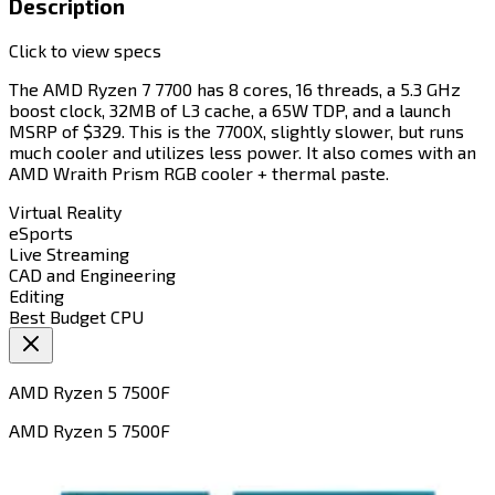
Description
Click to view specs
The AMD Ryzen 7 7700 has 8 cores, 16 threads, a 5.3 GHz
boost clock, 32MB of L3 cache, a 65W TDP, and a launch
MSRP of $329. This is the 7700X, slightly slower, but runs
much cooler and utilizes less power. It also comes with an
AMD Wraith Prism RGB cooler + thermal paste.​​​​‌ ‍ ​‍​‍‌‍ ‌ ​‍‌‍‍‌‌‍‌ ‌‍‍‌‌‍ ‍​‍​‍​ ‍‍​‍​‍‌ ​ ‌‍​‌‌‍ ‍‌‍‍‌‌ ‌​‌ ‍‌​‍ ‍‌‍‍‌‌‍ ​‍​‍​‍ ​​‍​‍‌‍‍​‌ ​‍‌‍‌‌‌‍‌‍​‍​‍​ ‍‍​‍​‍​‍ ‌‍​‌‌‍‌​‌‍ ‌‌‍‍‌‌‍ ‍​‍ ‌‍‍‌‌‍ ‍‌ ‌​‌‍‌‌‌‍ ‍‌ ‌​​‍ ‌‍‌‌‌‍‌​‌‍‍‌‌ ‌​​‍ ‌‍ ‌‌‍ ‌‍‌​‌‍‌‌​ ‌‌ ​​‌ ​‍‌‍‌‌‌ ​ ‌‍‌‌‌‍ ‍‌ ‌​‌‍​‌‌ ‌​‌‍‍‌‌‍ ‌‍ ‍​ ‍ ‌‍‍‌‌‍‌​​ ‌​ ‌‌‌‍​‍​ ‌ ‌‍​‍‌‍​ ‌‍​‌​ ​‌‌‍‌‍​‍ ‌​ ‌‌‌‍‌‍​ ‌‍​ ‌ ​‍ ‌​ ‌​​ ​‌​ ​‌​ ​‌​‍ ‌‌‍​‌​ ‌ ​ ‌ ‌‍​‌​‍ ‌‌‍​‍​ ‌‌​ ‍‌​ ​‌‌‍​ ​ ‌​​ ‍​‌‍‌‌​ ‌ ​ ‌‍‌‍​ ​ ​ ​ ‍ ‌ ‌​‌ ‍‌‌ ​​‌‍‌‌​ ‌‌‍​ ‌ ​​‌ ‌‌​ ‍ ‌ ​​‌‍​‌‌ ‌​‌‍‍​​ ‌‌‍‍‌​ ​‌​ ‍​‌‍ ‍‌‌ ‌‍‌​‌‍‌‌‌ ​ ‌‍​ ‌ ​‍‌‍‍‌‌ ​​‌ ‌​‌‍‍‌‌‍ ‌‍ ‍​‍‌‌​ ‌‌‌​​‍‌‌ ‌‍‍ ‌‍‌‌‌ ‍‌​‍‌‌​ ​ ‌​‌​​‍‌‌​ ​ ‌​‌​​‍‌‌​ ​‍​ ​‍‌‍‌‌‌‍ ‍​‍‌‌​ ​‍​ ​‍​‍‌‌​ ‌‌‌​‌​​‍ ‍‌ ‌‍‌‍​‌‌‍ ​‌ ‌‌‌‍‌‌​ ‌‍​‍‌‍​‌‌ ​ ‌‍‌‌‌‌‌‌‌ ​‍‌‍ ​​ ‌​‍‌‌​ ​‍‌​‌‍‌‍​‌‌‍‌​‌‍ ‌‌‍‍‌‌‍ ‍​‍‌‍‌‍‍‌‌‍‌​​ ‌​ ‌‌‌‍​‍​ ‌ ‌‍​‍‌‍​ ‌‍​‌​ ​‌‌‍‌‍​‍ ‌​ ‌‌‌‍‌‍​ ‌‍​ ‌ ​‍ ‌​ ‌​​ ​‌​ ​‌​ ​‌​‍ ‌‌‍​‌​ ‌ ​ ‌ ‌‍​‌​‍ ‌‌‍​‍​ ‌‌​ ‍‌​ ​‌‌‍​ ​ ‌​​ ‍​‌‍‌‌​ ‌ ​ ‌‍‌‍​ ​ ​ ​‍‌‍‌ ‌​‌ ‍‌‌ ​​‌‍‌‌​ ‌‌‍​ ‌ ​​‌ ‌‌​‍‌‍‌ ​​‌‍​‌‌ ‌​‌‍‍​​ ‌‌‍‍‌​ ​‌​ ‍​‌‍ ‍‌‌ ‌‍‌​‌‍‌‌‌ ​ ‌‍​ ‌ ​‍‌‍‍‌‌ ​​‌ ‌​‌‍‍‌‌‍ ‌‍ ‍​‍‌‌​ ‌‌‌​​‍‌‌ ‌‍‍ ‌‍‌‌‌ ‍‌​‍‌‌​ ​ ‌​‌​​‍‌‌​ ​ ‌​‌​​‍‌‌​ ​‍​ ​‍‌‍‌‌‌‍ ‍​‍‌‌​ ​‍​ ​‍​‍‌‌​ ‌‌‌​‌​​‍ ‍‌ ‌‍‌‍​‌‌‍ ​‌ ‌‌‌‍‌‌​‍‌‍‌ ​​‌‍‌‌‌ ​‍‌ ​ ‌ ​​‌‍‌‌‌‍​ ‌ ‌​‌‍‍‌‌ ‌‍‌‍‌‌​ ‌‌ ​​‌ ‌‌‌‍​‍‌‍ ​‌‍‍‌‌ ​ ‌‍‍​‌‍‌‌‌‍‌​​‍​‍‌ ‌
Virtual Reality​​​​‌ ‍ ​‍​‍‌‍ ‌ ​‍‌‍‍‌‌‍‌ ‌‍‍‌‌‍ ‍​‍​‍​ ‍‍​‍​‍‌ ​ ‌‍​‌‌‍ ‍‌‍‍‌‌ ‌​‌ ‍‌​‍ ‍‌‍‍‌‌‍ ​‍​‍​‍ ​​‍​‍‌‍‍​‌ ​‍‌‍‌‌‌‍‌‍​‍​‍​ ‍‍​‍​‍​‍ ‌‍​‌‌‍‌​‌‍ ‌‌‍‍‌‌‍ ‍​‍ ‌‍‍‌‌‍ ‍‌ ‌​‌‍‌‌‌‍ ‍‌ ‌​​‍ ‌‍‌‌‌‍‌​‌‍‍‌‌ ‌​​‍ ‌‍ ‌‌‍ ‌‍‌​‌‍‌‌​ ‌‌ ​​‌ ​‍‌‍‌‌‌ ​ ‌‍‌‌‌‍ ‍‌ ‌​‌‍​‌‌ ‌​‌‍‍‌‌‍ ‌‍ ‍​ ‍ ‌‍‍‌‌‍‌​​ ‌​ ​‌​ ​‌‌‍​‌​ ‍‌‌‍‌‌‌‍​‍​ ‌ ​ ​‍​‍ ‌​ ‌​‌‍‌​​ ​‍​ ‌​​‍ ‌​ ‌​​ ​​‌‍‌​​ ​‍​‍ ‌‌‍​‌‌‍​‌‌‍‌​‌‍​‌​‍ ‌‌‍‌‍‌‍‌​‌‍​‍​ ‍‌​ ‌ ​ ‌‍‌‍​‌​ ‌ ‌‍​‍​ ‍​​ ‍‌‌‍‌‍​ ‍ ‌ ‌​‌ ‍‌‌ ​​‌‍‌‌​ ‌‌ ‌​‌‍​‌‌‍‌ ​ ‍ ‌ ​​‌‍​‌‌ ‌​‌‍‍​​ ‌‌‍ ‍‌‍​‌‌‍ ‌‌‍‌‌​ ‌‍​‍‌‍​‌‌ ​ ‌‍‌‌‌‌‌‌‌ ​‍‌‍ ​​ ‌​‍‌‌​ ​‍‌​‌‍‌‍​‌‌‍‌​‌‍ ‌‌‍‍‌‌‍ ‍​‍‌‍‌‍‍‌‌‍‌​​ ‌​ ​‌​ ​‌‌‍​‌​ ‍‌‌‍‌‌‌‍​‍​ ‌ ​ ​‍​‍ ‌​ ‌​‌‍‌​​ ​‍​ ‌​​‍ ‌​ ‌​​ ​​‌‍‌​​ ​‍​‍ ‌‌‍​‌‌‍​‌‌‍‌​‌‍​‌​‍ ‌‌‍‌‍‌‍‌​‌‍​‍​ ‍‌​ ‌ ​ ‌‍‌‍​‌​ ‌ ‌‍​‍​ ‍​​ ‍‌‌‍‌‍​‍‌‍‌ ‌​‌ ‍‌‌ ​​‌‍‌‌​ ‌‌ ‌​‌‍​‌‌‍‌ ​‍‌‍‌ ​​‌‍​‌‌ ‌​‌‍‍​​ ‌‌‍ ‍‌‍​‌‌‍ ‌‌‍‌‌​‍‌‍‌ ​​‌‍‌‌‌ ​‍‌ ​ ‌ ​​‌‍‌‌‌‍​ ‌ ‌​‌‍‍‌‌ ‌‍‌‍‌‌​ ‌‌ ​​‌ ‌‌‌‍​‍‌‍ ​‌‍‍‌‌ ​ ‌‍‍​‌‍‌‌‌‍‌​​‍​‍‌ ‌
eSports​​​​‌ ‍ ​‍​‍‌‍ ‌ ​‍‌‍‍‌‌‍‌ ‌‍‍‌‌‍ ‍​‍​‍​ ‍‍​‍​‍‌ ​ ‌‍​‌‌‍ ‍‌‍‍‌‌ ‌​‌ ‍‌​‍ ‍‌‍‍‌‌‍ ​‍​‍​‍ ​​‍​‍‌‍‍​‌ ​‍‌‍‌‌‌‍‌‍​‍​‍​ ‍‍​‍​‍​‍ ‌‍​‌‌‍‌​‌‍ ‌‌‍‍‌‌‍ ‍​‍ ‌‍‍‌‌‍ ‍‌ ‌​‌‍‌‌‌‍ ‍‌ ‌​​‍ ‌‍‌‌‌‍‌​‌‍‍‌‌ ‌​​‍ ‌‍ ‌‌‍ ‌‍‌​‌‍‌‌​ ‌‌ ​​‌ ​‍‌‍‌‌‌ ​ ‌‍‌‌‌‍ ‍‌ ‌​‌‍​‌‌ ‌​‌‍‍‌‌‍ ‌‍ ‍​ ‍ ‌‍‍‌‌‍‌​​ ‌​ ​‌​ ‌‍‌‍​ ​ ‍​‌‍‌‌‌‍‌​‌‍​ ‌‍​‌​‍ ‌‌‍‌‍​ ‌‍​ ‌‌​ ​‍​‍ ‌​ ‌​‌‍​‍‌‍​ ​ ​​​‍ ‌​ ‍​​ ‍‌​ ‍‌​ ​‌​‍ ‌‌‍​‍​ ​​‌‍‌‍​ ‍‌‌‍​‍​ ‌​​ ​​​ ​ ‌‍​ ​ ​‌‌‍‌‍​ ​‍​ ‍ ‌ ‌​‌ ‍‌‌ ​​‌‍‌‌​ ‌‌ ‌​‌‍​‌‌‍‌ ​ ‍ ‌ ​​‌‍​‌‌ ‌​‌‍‍​​ ‌‌‍ ‍‌‍​‌‌‍ ‌‌‍‌‌​ ‌‍​‍‌‍​‌‌ ​ ‌‍‌‌‌‌‌‌‌ ​‍‌‍ ​​ ‌​‍‌‌​ ​‍‌​‌‍‌‍​‌‌‍‌​‌‍ ‌‌‍‍‌‌‍ ‍​‍‌‍‌‍‍‌‌‍‌​​ ‌​ ​‌​ ‌‍‌‍​ ​ ‍​‌‍‌‌‌‍‌​‌‍​ ‌‍​‌​‍ ‌‌‍‌‍​ ‌‍​ ‌‌​ ​‍​‍ ‌​ ‌​‌‍​‍‌‍​ ​ ​​​‍ ‌​ ‍​​ ‍‌​ ‍‌​ ​‌​‍ ‌‌‍​‍​ ​​‌‍‌‍​ ‍‌‌‍​‍​ ‌​​ ​​​ ​ ‌‍​ ​ ​‌‌‍‌‍​ ​‍​‍‌‍‌ ‌​‌ ‍‌‌ ​​‌‍‌‌​ ‌‌ ‌​‌‍​‌‌‍‌ ​‍‌‍‌ ​​‌‍​‌‌ ‌​‌‍‍​​ ‌‌‍ ‍‌‍​‌‌‍ ‌‌‍‌‌​‍‌‍‌ ​​‌‍‌‌‌ ​‍‌ ​ ‌ ​​‌‍‌‌‌‍​ ‌ ‌​‌‍‍‌‌ ‌‍‌‍‌‌​ ‌‌ ​​‌ ‌‌‌‍​‍‌‍ ​‌‍‍‌‌ ​ ‌‍‍​‌‍‌‌‌‍‌​​‍​‍‌ ‌
Live Streaming​​​​‌ ‍ ​‍​‍‌‍ ‌ ​‍‌‍‍‌‌‍‌ ‌‍‍‌‌‍ ‍​‍​‍​ ‍‍​‍​‍‌ ​ ‌‍​‌‌‍ ‍‌‍‍‌‌ ‌​‌ ‍‌​‍ ‍‌‍‍‌‌‍ ​‍​‍​‍ ​​‍​‍‌‍‍​‌ ​‍‌‍‌‌‌‍‌‍​‍​‍​ ‍‍​‍​‍​‍ ‌‍​‌‌‍‌​‌‍ ‌‌‍‍‌‌‍ ‍​‍ ‌‍‍‌‌‍ ‍‌ ‌​‌‍‌‌‌‍ ‍‌ ‌​​‍ ‌‍‌‌‌‍‌​‌‍‍‌‌ ‌​​‍ ‌‍ ‌‌‍ ‌‍‌​‌‍‌‌​ ‌‌ ​​‌ ​‍‌‍‌‌‌ ​ ‌‍‌‌‌‍ ‍‌ ‌​‌‍​‌‌ ‌​‌‍‍‌‌‍ ‌‍ ‍​ ‍ ‌‍‍‌‌‍‌​​ ‌​ ​‌‌‍​‍​ ‌‍‌‍​‌‌‍​ ​ ​‌‌‍​‍​ ​‍​‍ ‌‌‍‌​​ ‌ ​ ‍​​ ‌‍​‍ ‌​ ‌​​ ‍​‌‍‌‌​ ‍‌​‍ ‌‌‍​‍​ ​‌‌‍‌‌‌‍‌​​‍ ‌​ ​​‌‍​‍​ ‍‌​ ‌ ‌‍​‍‌‍‌​​ ‌ ​ ‌ ​ ​‌‌‍‌​​ ​​‌‍‌​​ ‍ ‌ ‌​‌ ‍‌‌ ​​‌‍‌‌​ ‌‌ ‌​‌‍​‌‌‍‌ ​ ‍ ‌ ​​‌‍​‌‌ ‌​‌‍‍​​ ‌‌‍ ‍‌‍​‌‌‍ ‌‌‍‌‌​ ‌‍​‍‌‍​‌‌ ​ ‌‍‌‌‌‌‌‌‌ ​‍‌‍ ​​ ‌​‍‌‌​ ​‍‌​‌‍‌‍​‌‌‍‌​‌‍ ‌‌‍‍‌‌‍ ‍​‍‌‍‌‍‍‌‌‍‌​​ ‌​ ​‌‌‍​‍​ ‌‍‌‍​‌‌‍​ ​ ​‌‌‍​‍​ ​‍​‍ ‌‌‍‌​​ ‌ ​ ‍​​ ‌‍​‍ ‌​ ‌​​ ‍​‌‍‌‌​ ‍‌​‍ ‌‌‍​‍​ ​‌‌‍‌‌‌‍‌​​‍ ‌​ ​​‌‍​‍​ ‍‌​ ‌ ‌‍​‍‌‍‌​​ ‌ ​ ‌ ​ ​‌‌‍‌​​ ​​‌‍‌​​‍‌‍‌ ‌​‌ ‍‌‌ ​​‌‍‌‌​ ‌‌ ‌​‌‍​‌‌‍‌ ​‍‌‍‌ ​​‌‍​‌‌ ‌​‌‍‍​​ ‌‌‍ ‍‌‍​‌‌‍ ‌‌‍‌‌​‍‌‍‌ ​​‌‍‌‌‌ ​‍‌ ​ ‌ ​​‌‍‌‌‌‍​ ‌ ‌​‌‍‍‌‌ ‌‍‌‍‌‌​ ‌‌ ​​‌ ‌‌‌‍​‍‌‍ ​‌‍‍‌‌ ​ ‌‍‍​‌‍‌‌‌‍‌​​‍​‍‌ ‌
CAD and Engineering​​​​‌ ‍ ​‍​‍‌‍ ‌ ​‍‌‍‍‌‌‍‌ ‌‍‍‌‌‍ ‍​‍​‍​ ‍‍​‍​‍‌ ​ ‌‍​‌‌‍ ‍‌‍‍‌‌ ‌​‌ ‍‌​‍ ‍‌‍‍‌‌‍ ​‍​‍​‍ ​​‍​‍‌‍‍​‌ ​‍‌‍‌‌‌‍‌‍​‍​‍​ ‍‍​‍​‍​‍ ‌‍​‌‌‍‌​‌‍ ‌‌‍‍‌‌‍ ‍​‍ ‌‍‍‌‌‍ ‍‌ ‌​‌‍‌‌‌‍ ‍‌ ‌​​‍ ‌‍‌‌‌‍‌​‌‍‍‌‌ ‌​​‍ ‌‍ ‌‌‍ ‌‍‌​‌‍‌‌​ ‌‌ ​​‌ ​‍‌‍‌‌‌ ​ ‌‍‌‌‌‍ ‍‌ ‌​‌‍​‌‌ ‌​‌‍‍‌‌‍ ‌‍ ‍​ ‍ ‌‍‍‌‌‍‌​​ ‌‌‍​‍​ ​‍‌‍​‌‌‍​‍‌‍‌​​ ​‍​ ‍‌‌‍​‌​‍ ‌​ ​‍‌‍​‌‌‍‌​​ ‍‌​‍ ‌​ ‌​​ ‌‍‌‍​‌​ ​‍​‍ ‌​ ‍​‌‍‌​​ ​‌​ ‌‌​‍ ‌​ ​‍​ ​​​ ​‍​ ‌‌‌‍‌‌​ ​ ​ ‌‌​ ​ ​ ​‌‌‍‌​​ ​​​ ​ ​ ‍ ‌ ‌​‌ ‍‌‌ ​​‌‍‌‌​ ‌‌ ‌​‌‍​‌‌‍‌ ​ ‍ ‌ ​​‌‍​‌‌ ‌​‌‍‍​​ ‌‌‍ ‍‌‍​‌‌‍ ‌‌‍‌‌​ ‌‍​‍‌‍​‌‌ ​ ‌‍‌‌‌‌‌‌‌ ​‍‌‍ ​​ ‌​‍‌‌​ ​‍‌​‌‍‌‍​‌‌‍‌​‌‍ ‌‌‍‍‌‌‍ ‍​‍‌‍‌‍‍‌‌‍‌​​ ‌‌‍​‍​ ​‍‌‍​‌‌‍​‍‌‍‌​​ ​‍​ ‍‌‌‍​‌​‍ ‌​ ​‍‌‍​‌‌‍‌​​ ‍‌​‍ ‌​ ‌​​ ‌‍‌‍​‌​ ​‍​‍ ‌​ ‍​‌‍‌​​ ​‌​ ‌‌​‍ ‌​ ​‍​ ​​​ ​‍​ ‌‌‌‍‌‌​ ​ ​ ‌‌​ ​ ​ ​‌‌‍‌​​ ​​​ ​ ​‍‌‍‌ ‌​‌ ‍‌‌ ​​‌‍‌‌​ ‌‌ ‌​‌‍​‌‌‍‌ ​‍‌‍‌ ​​‌‍​‌‌ ‌​‌‍‍​​ ‌‌‍ ‍‌‍​‌‌‍ ‌‌‍‌‌​‍‌‍‌ ​​‌‍‌‌‌ ​‍‌ ​ ‌ ​​‌‍‌‌‌‍​ ‌ ‌​‌‍‍‌‌ ‌‍‌‍‌‌​ ‌‌ ​​‌ ‌‌‌‍​‍‌‍ ​‌‍‍‌‌ ​ ‌‍‍​‌‍‌‌‌‍‌​​‍​‍‌ ‌
Editing​​​​‌ ‍ ​‍​‍‌‍ ‌ ​‍‌‍‍‌‌‍‌ ‌‍‍‌‌‍ ‍​‍​‍​ ‍‍​‍​‍‌ ​ ‌‍​‌‌‍ ‍‌‍‍‌‌ ‌​‌ ‍‌​‍ ‍‌‍‍‌‌‍ ​‍​‍​‍ ​​‍​‍‌‍‍​‌ ​‍‌‍‌‌‌‍‌‍​‍​‍​ ‍‍​‍​‍​‍ ‌‍​‌‌‍‌​‌‍ ‌‌‍‍‌‌‍ ‍​‍ ‌‍‍‌‌‍ ‍‌ ‌​‌‍‌‌‌‍ ‍‌ ‌​​‍ ‌‍‌‌‌‍‌​‌‍‍‌‌ ‌​​‍ ‌‍ ‌‌‍ ‌‍‌​‌‍‌‌​ ‌‌ ​​‌ ​‍‌‍‌‌‌ ​ ‌‍‌‌‌‍ ‍‌ ‌​‌‍​‌‌ ‌​‌‍‍‌‌‍ ‌‍ ‍​ ‍ ‌‍‍‌‌‍‌​​ ‌‌‍‌​​ ‌ ‌‍​‍‌‍‌​​ ​‌‌‍​ ​ ‌‍​ ‌​​‍ ‌​ ​‍​ ‌ ​ ‌​​ ‍‌​‍ ‌​ ‌​​ ​‍​ ​ ​ ‍‌​‍ ‌​ ‍​​ ​​​ ‌​‌‍‌‍​‍ ‌​ ‌‍‌‍‌‍‌‍​ ​ ‌‌​ ‌‌‌‍‌​​ ​‌​ ‌ ‌‍​‍‌‍​‍‌‍‌‌​ ​‌​ ‍ ‌ ‌​‌ ‍‌‌ ​​‌‍‌‌​ ‌‌ ‌​‌‍​‌‌‍‌ ​ ‍ ‌ ​​‌‍​‌‌ ‌​‌‍‍​​ ‌‌‍ ‍‌‍​‌‌‍ ‌‌‍‌‌​ ‌‍​‍‌‍​‌‌ ​ ‌‍‌‌‌‌‌‌‌ ​‍‌‍ ​​ ‌​‍‌‌​ ​‍‌​‌‍‌‍​‌‌‍‌​‌‍ ‌‌‍‍‌‌‍ ‍​‍‌‍‌‍‍‌‌‍‌​​ ‌‌‍‌​​ ‌ ‌‍​‍‌‍‌​​ ​‌‌‍​ ​ ‌‍​ ‌​​‍ ‌​ ​‍​ ‌ ​ ‌​​ ‍‌​‍ ‌​ ‌​​ ​‍​ ​ ​ ‍‌​‍ ‌​ ‍​​ ​​​ ‌​‌‍‌‍​‍ ‌​ ‌‍‌‍‌‍‌‍​ ​ ‌‌​ ‌‌‌‍‌​​ ​‌​ ‌ ‌‍​‍‌‍​‍‌‍‌‌​ ​‌​‍‌‍‌ ‌​‌ ‍‌‌ ​​‌‍‌‌​ ‌‌ ‌​‌‍​‌‌‍‌ ​‍‌‍‌ ​​‌‍​‌‌ ‌​‌‍‍​​ ‌‌‍ ‍‌‍​‌‌‍ ‌‌‍‌‌​‍‌‍‌ ​​‌‍‌‌‌ ​‍‌ ​ ‌ ​​‌‍‌‌‌‍​ ‌ ‌​‌‍‍‌‌ ‌‍‌‍‌‌​ ‌‌ ​​‌ ‌‌‌‍​‍‌‍ ​‌‍‍‌‌ ​ ‌‍‍​‌‍‌‌‌‍‌​​‍​‍‌ ‌
Best Budget CPU
AMD Ryzen 5 7500F​​​​‌ ‍ ​‍​‍‌‍ ‌ ​‍‌‍‍‌‌‍‌ ‌‍‍‌‌‍ ‍​‍​‍​ ‍‍​‍​‍‌ ​ ‌‍​‌‌‍ ‍‌‍‍‌‌ ‌​‌ ‍‌​‍ ‍‌‍‍‌‌‍ ​‍​‍​‍ ​​‍​‍‌‍‍​‌ ​‍‌‍‌‌‌‍‌‍​‍​‍​ ‍‍​‍​‍​‍ ‌‍​‌‌‍‌​‌‍ ‌‌‍‍‌‌‍ ‍​‍ ‌‍‍‌‌‍ ‍‌ ‌​‌‍‌‌‌‍ ‍‌ ‌​​‍ ‌‍‌‌‌‍‌​‌‍‍‌‌ ‌​​‍ ‌‍ ‌‌‍ ‌‍‌​‌‍‌‌​ ‌‌ ​​‌ ​‍‌‍‌‌‌ ​ ‌‍‌‌‌‍ ‍‌ ‌​‌‍​‌‌ ‌​‌‍‍‌‌‍ ‌‍ ‍​ ‍ ‌‍‍‌‌‍‌​​ ‌​ ‌​​ ‌​‌‍​ ​ ‍​​ ​​​ ‌‌​ ‌ ​ ​​​‍ ‌​ ‌‌‌‍‌‌​ ‍‌​ ‌‌​‍ ‌​ ‌​‌‍‌​​ ​​​ ‌​​‍ ‌‌‍​‌​ ​​‌‍‌​​ ‍‌​‍ ‌‌‍​‍‌‍‌‍​ ​‌​ ​ ‌‍​‍​ ‌‍‌‍‌​​ ‌​‌‍​‍​ ‌‌​ ​‌‌‍​‍​ ‍ ‌ ‌​‌ ‍‌‌ ​​‌‍‌‌​ ‌‌‍​ ‌ ​​‌ ‌‌​ ‍ ‌ ​​‌‍​‌‌ ‌​‌‍‍​​ ‌‌‍ ‍‌‍​‌‌‍ ‌‌‍‌‌​ ‌‍​‍‌‍​‌‌ ​ ‌‍‌‌‌‌‌‌‌ ​‍‌‍ ​​ ‌​‍‌‌​ ​‍‌​‌‍‌‍​‌‌‍‌​‌‍ ‌‌‍‍‌‌‍ ‍​‍‌‍‌‍‍‌‌‍‌​​ ‌​ ‌​​ ‌​‌‍​ ​ ‍​​ ​​​ ‌‌​ ‌ ​ ​​​‍ ‌​ ‌‌‌‍‌‌​ ‍‌​ ‌‌​‍ ‌​ ‌​‌‍‌​​ ​​​ ‌​​‍ ‌‌‍​‌​ ​​‌‍‌​​ ‍‌​‍ ‌‌‍​‍‌‍‌‍​ ​‌​ ​ ‌‍​‍​ ‌‍‌‍‌​​ ‌​‌‍​‍​ ‌‌​ ​‌‌‍​‍​‍‌‍‌ ‌​‌ ‍‌‌ ​​‌‍‌‌​ ‌‌‍​ ‌ ​​‌ ‌‌​‍‌‍‌ ​​‌‍​‌‌ ‌​‌‍‍​​ ‌‌‍ ‍‌‍​‌‌‍ ‌‌‍‌‌​‍‌‍‌ ​​‌‍‌‌‌ ​‍‌ ​ ‌ ​​‌‍‌‌‌‍​ ‌ ‌​‌‍‍‌‌ ‌‍‌‍‌‌​ ‌‌ ​​‌ ‌‌‌‍​‍‌‍ ​‌‍‍‌‌ ​ ‌‍‍​‌‍‌‌‌‍‌​​‍​‍‌ ‌
AMD Ryzen 5 7500F​​​​‌ ‍ ​‍​‍‌‍ ‌ ​‍‌‍‍‌‌‍‌ ‌‍‍‌‌‍ ‍​‍​‍​ ‍‍​‍​‍‌ ​ ‌‍​‌‌‍ ‍‌‍‍‌‌ ‌​‌ ‍‌​‍ ‍‌‍‍‌‌‍ ​‍​‍​‍ ​​‍​‍‌‍‍​‌ ​‍‌‍‌‌‌‍‌‍​‍​‍​ ‍‍​‍​‍​‍ ‌‍​‌‌‍‌​‌‍ ‌‌‍‍‌‌‍ ‍​‍ ‌‍‍‌‌‍ ‍‌ ‌​‌‍‌‌‌‍ ‍‌ ‌​​‍ ‌‍‌‌‌‍‌​‌‍‍‌‌ ‌​​‍ ‌‍ ‌‌‍ ‌‍‌​‌‍‌‌​ ‌‌ ​​‌ ​‍‌‍‌‌‌ ​ ‌‍‌‌‌‍ ‍‌ ‌​‌‍​‌‌ ‌​‌‍‍‌‌‍ ‌‍ ‍​ ‍ ‌‍‍‌‌‍‌​​ ‌​ ‌​​ ‌​‌‍​ ​ ‍​​ ​​​ ‌‌​ ‌ ​ ​​​‍ ‌​ ‌‌‌‍‌‌​ ‍‌​ ‌‌​‍ ‌​ ‌​‌‍‌​​ ​​​ ‌​​‍ ‌‌‍​‌​ ​​‌‍‌​​ ‍‌​‍ ‌‌‍​‍‌‍‌‍​ ​‌​ ​ ‌‍​‍​ ‌‍‌‍‌​​ ‌​‌‍​‍​ ‌‌​ ​‌‌‍​‍​ ‍ ‌ ‌​‌ ‍‌‌ ​​‌‍‌‌​ ‌‌‍​ ‌ ​​‌ ‌‌​ ‍ ‌ ​​‌‍​‌‌ ‌​‌‍‍​​ ‌‌‍ ‍‌‍​‌‌‍ ‌‌‍‌‌​ ‌‍​‍‌‍​‌‌ ​ ‌‍‌‌‌‌‌‌‌ ​‍‌‍ ​​ ‌​‍‌‌​ ​‍‌​‌‍‌‍​‌‌‍‌​‌‍ ‌‌‍‍‌‌‍ ‍​‍‌‍‌‍‍‌‌‍‌​​ ‌​ ‌​​ ‌​‌‍​ ​ ‍​​ ​​​ ‌‌​ ‌ ​ ​​​‍ ‌​ ‌‌‌‍‌‌​ ‍‌​ ‌‌​‍ ‌​ ‌​‌‍‌​​ ​​​ ‌​​‍ ‌‌‍​‌​ ​​‌‍‌​​ ‍‌​‍ ‌‌‍​‍‌‍‌‍​ ​‌​ ​ ‌‍​‍​ ‌‍‌‍‌​​ ‌​‌‍​‍​ ‌‌​ ​‌‌‍​‍​‍‌‍‌ ‌​‌ ‍‌‌ ​​‌‍‌‌​ ‌‌‍​ ‌ ​​‌ ‌‌​‍‌‍‌ ​​‌‍​‌‌ ‌​‌‍‍​​ ‌‌‍ ‍‌‍​‌‌‍ ‌‌‍‌‌​‍‌‍‌ ​​‌‍‌‌‌ ​‍‌ ​ ‌ ​​‌‍‌‌‌‍​ ‌ ‌​‌‍‍‌‌ ‌‍‌‍‌‌​ ‌‌ ​​‌ ‌‌‌‍​‍‌‍ ​‌‍‍‌‌ ​ ‌‍‍​‌‍‌‌‌‍‌​​‍​‍‌ ‌