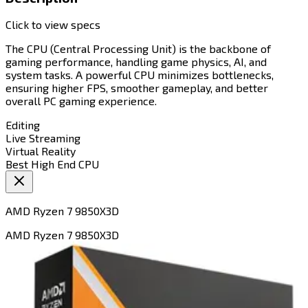
Click to view specs
The CPU (Central Processing Unit) is the backbone of
gaming performance, handling game physics, AI, and
system tasks. A powerful CPU minimizes bottlenecks,
ensuring higher FPS, smoother gameplay, and better
overall PC gaming experience.​​​​‌ ‍ ​‍​‍‌‍ ‌ ​‍‌‍‍‌‌‍‌ ‌‍‍‌‌‍ ‍​‍​‍​ ‍‍​‍​‍‌ ​ ‌‍​‌‌‍ ‍‌‍‍‌‌ ‌​‌ ‍‌​‍ ‍‌‍‍‌‌‍ ​‍​‍​‍ ​​‍​‍‌‍‍​‌ ​‍‌‍‌‌‌‍‌‍​‍​‍​ ‍‍​‍​‍​‍ ‌‍​‌‌‍‌​‌‍ ‌‌‍‍‌‌‍ ‍​‍ ‌‍‍‌‌‍ ‍‌ ‌​‌‍‌‌‌‍ ‍‌ ‌​​‍ ‌‍‌‌‌‍‌​‌‍‍‌‌ ‌​​‍ ‌‍ ‌‌‍ ‌‍‌​‌‍‌‌​ ‌‌ ​​‌ ​‍‌‍‌‌‌ ​ ‌‍‌‌‌‍ ‍‌ ‌​‌‍​‌‌ ‌​‌‍‍‌‌‍ ‌‍ ‍​ ‍ ‌‍‍‌‌‍‌​​ ‌​ ‌‌​ ‍​‌‍‌​​ ​​​ ​‍​ ‌‍​ ​​​ ‍​​‍ ‌​ ​‍‌‍​‍​ ‌​​ ​‍​‍ ‌​ ‌​‌‍​‍‌‍​‍‌‍‌‌​‍ ‌​ ‍‌​ ‌​​ ‍​​ ​ ​‍ ‌‌‍‌‌​ ​​​ ‍‌​ ‌‍​ ​​​ ‍​‌‍‌​‌‍‌‍​ ‍​​ ​ ​ ‌‌​ ‌​​ ‍ ‌ ‌​‌ ‍‌‌ ​​‌‍‌‌​ ‌‌ ​​‌‍​‌‌ ​‍‌ ‌​‌​‌​‌‍‌‌‌ ​ ‌‍​ ‌ ​‍‌‍‍‌‌ ​​‌ ‌​‌‍‍‌‌‍ ‌‍ ‍​ ‍ ‌ ​​‌‍​‌‌ ‌​‌‍‍​​ ‌‌‍‌​‌‍‌‌‌ ​ ‌‍​ ‌ ​‍‌‍‍‌‌ ​​‌ ‌​‌‍‍‌‌‍ ‌‍ ‍​‍‌‌​ ‌‌‌​​‍‌‌ ‌‍‍ ‌‍‌‌‌ ‍‌​‍‌‌​ ​ ‌​‌​​‍‌‌​ ​ ‌​‌​​‍‌‌​ ​‍​ ​‍‌‍‌‌‌‍ ‍​‍‌‌​ ​‍​ ​‍​‍‌‌​ ‌‌‌​‌​​‍ ‍‌ ‌‍‌‍​‌‌‍ ​‌ ‌‌‌‍‌‌​ ‌‍​‍‌‍​‌‌ ​ ‌‍‌‌‌‌‌‌‌ ​‍‌‍ ​​ ‌​‍‌‌​ ​‍‌​‌‍‌‍​‌‌‍‌​‌‍ ‌‌‍‍‌‌‍ ‍​‍‌‍‌‍‍‌‌‍‌​​ ‌​ ‌‌​ ‍​‌‍‌​​ ​​​ ​‍​ ‌‍​ ​​​ ‍​​‍ ‌​ ​‍‌‍​‍​ ‌​​ ​‍​‍ ‌​ ‌​‌‍​‍‌‍​‍‌‍‌‌​‍ ‌​ ‍‌​ ‌​​ ‍​​ ​ ​‍ ‌‌‍‌‌​ ​​​ ‍‌​ ‌‍​ ​​​ ‍​‌‍‌​‌‍‌‍​ ‍​​ ​ ​ ‌‌​ ‌​​‍‌‍‌ ‌​‌ ‍‌‌ ​​‌‍‌‌​ ‌‌ ​​‌‍​‌‌ ​‍‌ ‌​‌​‌​‌‍‌‌‌ ​ ‌‍​ ‌ ​‍‌‍‍‌‌ ​​‌ ‌​‌‍‍‌‌‍ ‌‍ ‍​‍‌‍‌ ​​‌‍​‌‌ ‌​‌‍‍​​ ‌‌‍‌​‌‍‌‌‌ ​ ‌‍​ ‌ ​‍‌‍‍‌‌ ​​‌ ‌​‌‍‍‌‌‍ ‌‍ ‍​‍‌‌​ ‌‌‌​​‍‌‌ ‌‍‍ ‌‍‌‌‌ ‍‌​‍‌‌​ ​ ‌​‌​​‍‌‌​ ​ ‌​‌​​‍‌‌​ ​‍​ ​‍‌‍‌‌‌‍ ‍​‍‌‌​ ​‍​ ​‍​‍‌‌​ ‌‌‌​‌​​‍ ‍‌ ‌‍‌‍​‌‌‍ ​‌ ‌‌‌‍‌‌​‍‌‍‌ ​​‌‍‌‌‌ ​‍‌ ​ ‌ ​​‌‍‌‌‌‍​ ‌ ‌​‌‍‍‌‌ ‌‍‌‍‌‌​ ‌‌ ​​‌ ‌‌‌‍​‍‌‍ ​‌‍‍‌‌ ​ ‌‍‍​‌‍‌‌‌‍‌​​‍​‍‌ ‌
Editing​​​​‌ ‍ ​‍​‍‌‍ ‌ ​‍‌‍‍‌‌‍‌ ‌‍‍‌‌‍ ‍​‍​‍​ ‍‍​‍​‍‌ ​ ‌‍​‌‌‍ ‍‌‍‍‌‌ ‌​‌ ‍‌​‍ ‍‌‍‍‌‌‍ ​‍​‍​‍ ​​‍​‍‌‍‍​‌ ​‍‌‍‌‌‌‍‌‍​‍​‍​ ‍‍​‍​‍​‍ ‌‍​‌‌‍‌​‌‍ ‌‌‍‍‌‌‍ ‍​‍ ‌‍‍‌‌‍ ‍‌ ‌​‌‍‌‌‌‍ ‍‌ ‌​​‍ ‌‍‌‌‌‍‌​‌‍‍‌‌ ‌​​‍ ‌‍ ‌‌‍ ‌‍‌​‌‍‌‌​ ‌‌ ​​‌ ​‍‌‍‌‌‌ ​ ‌‍‌‌‌‍ ‍‌ ‌​‌‍​‌‌ ‌​‌‍‍‌‌‍ ‌‍ ‍​ ‍ ‌‍‍‌‌‍‌​​ ‌‌‍‌​​ ‌ ‌‍​‍‌‍‌​​ ​‌‌‍​ ​ ‌‍​ ‌​​‍ ‌​ ​‍​ ‌ ​ ‌​​ ‍‌​‍ ‌​ ‌​​ ​‍​ ​ ​ ‍‌​‍ ‌​ ‍​​ ​​​ ‌​‌‍‌‍​‍ ‌​ ‌‍‌‍‌‍‌‍​ ​ ‌‌​ ‌‌‌‍‌​​ ​‌​ ‌ ‌‍​‍‌‍​‍‌‍‌‌​ ​‌​ ‍ ‌ ‌​‌ ‍‌‌ ​​‌‍‌‌​ ‌‌ ‌​‌‍​‌‌‍‌ ​ ‍ ‌ ​​‌‍​‌‌ ‌​‌‍‍​​ ‌‌‍ ‍‌‍​‌‌‍ ‌‌‍‌‌​ ‌‍​‍‌‍​‌‌ ​ ‌‍‌‌‌‌‌‌‌ ​‍‌‍ ​​ ‌​‍‌‌​ ​‍‌​‌‍‌‍​‌‌‍‌​‌‍ ‌‌‍‍‌‌‍ ‍​‍‌‍‌‍‍‌‌‍‌​​ ‌‌‍‌​​ ‌ ‌‍​‍‌‍‌​​ ​‌‌‍​ ​ ‌‍​ ‌​​‍ ‌​ ​‍​ ‌ ​ ‌​​ ‍‌​‍ ‌​ ‌​​ ​‍​ ​ ​ ‍‌​‍ ‌​ ‍​​ ​​​ ‌​‌‍‌‍​‍ ‌​ ‌‍‌‍‌‍‌‍​ ​ ‌‌​ ‌‌‌‍‌​​ ​‌​ ‌ ‌‍​‍‌‍​‍‌‍‌‌​ ​‌​‍‌‍‌ ‌​‌ ‍‌‌ ​​‌‍‌‌​ ‌‌ ‌​‌‍​‌‌‍‌ ​‍‌‍‌ ​​‌‍​‌‌ ‌​‌‍‍​​ ‌‌‍ ‍‌‍​‌‌‍ ‌‌‍‌‌​‍‌‍‌ ​​‌‍‌‌‌ ​‍‌ ​ ‌ ​​‌‍‌‌‌‍​ ‌ ‌​‌‍‍‌‌ ‌‍‌‍‌‌​ ‌‌ ​​‌ ‌‌‌‍​‍‌‍ ​‌‍‍‌‌ ​ ‌‍‍​‌‍‌‌‌‍‌​​‍​‍‌ ‌
Live Streaming​​​​‌ ‍ ​‍​‍‌‍ ‌ ​‍‌‍‍‌‌‍‌ ‌‍‍‌‌‍ ‍​‍​‍​ ‍‍​‍​‍‌ ​ ‌‍​‌‌‍ ‍‌‍‍‌‌ ‌​‌ ‍‌​‍ ‍‌‍‍‌‌‍ ​‍​‍​‍ ​​‍​‍‌‍‍​‌ ​‍‌‍‌‌‌‍‌‍​‍​‍​ ‍‍​‍​‍​‍ ‌‍​‌‌‍‌​‌‍ ‌‌‍‍‌‌‍ ‍​‍ ‌‍‍‌‌‍ ‍‌ ‌​‌‍‌‌‌‍ ‍‌ ‌​​‍ ‌‍‌‌‌‍‌​‌‍‍‌‌ ‌​​‍ ‌‍ ‌‌‍ ‌‍‌​‌‍‌‌​ ‌‌ ​​‌ ​‍‌‍‌‌‌ ​ ‌‍‌‌‌‍ ‍‌ ‌​‌‍​‌‌ ‌​‌‍‍‌‌‍ ‌‍ ‍​ ‍ ‌‍‍‌‌‍‌​​ ‌​ ​‌‌‍​‍​ ‌‍‌‍​‌‌‍​ ​ ​‌‌‍​‍​ ​‍​‍ ‌‌‍‌​​ ‌ ​ ‍​​ ‌‍​‍ ‌​ ‌​​ ‍​‌‍‌‌​ ‍‌​‍ ‌‌‍​‍​ ​‌‌‍‌‌‌‍‌​​‍ ‌​ ​​‌‍​‍​ ‍‌​ ‌ ‌‍​‍‌‍‌​​ ‌ ​ ‌ ​ ​‌‌‍‌​​ ​​‌‍‌​​ ‍ ‌ ‌​‌ ‍‌‌ ​​‌‍‌‌​ ‌‌ ‌​‌‍​‌‌‍‌ ​ ‍ ‌ ​​‌‍​‌‌ ‌​‌‍‍​​ ‌‌‍ ‍‌‍​‌‌‍ ‌‌‍‌‌​ ‌‍​‍‌‍​‌‌ ​ ‌‍‌‌‌‌‌‌‌ ​‍‌‍ ​​ ‌​‍‌‌​ ​‍‌​‌‍‌‍​‌‌‍‌​‌‍ ‌‌‍‍‌‌‍ ‍​‍‌‍‌‍‍‌‌‍‌​​ ‌​ ​‌‌‍​‍​ ‌‍‌‍​‌‌‍​ ​ ​‌‌‍​‍​ ​‍​‍ ‌‌‍‌​​ ‌ ​ ‍​​ ‌‍​‍ ‌​ ‌​​ ‍​‌‍‌‌​ ‍‌​‍ ‌‌‍​‍​ ​‌‌‍‌‌‌‍‌​​‍ ‌​ ​​‌‍​‍​ ‍‌​ ‌ ‌‍​‍‌‍‌​​ ‌ ​ ‌ ​ ​‌‌‍‌​​ ​​‌‍‌​​‍‌‍‌ ‌​‌ ‍‌‌ ​​‌‍‌‌​ ‌‌ ‌​‌‍​‌‌‍‌ ​‍‌‍‌ ​​‌‍​‌‌ ‌​‌‍‍​​ ‌‌‍ ‍‌‍​‌‌‍ ‌‌‍‌‌​‍‌‍‌ ​​‌‍‌‌‌ ​‍‌ ​ ‌ ​​‌‍‌‌‌‍​ ‌ ‌​‌‍‍‌‌ ‌‍‌‍‌‌​ ‌‌ ​​‌ ‌‌‌‍​‍‌‍ ​‌‍‍‌‌ ​ ‌‍‍​‌‍‌‌‌‍‌​​‍​‍‌ ‌
Virtual Reality​​​​‌ ‍ ​‍​‍‌‍ ‌ ​‍‌‍‍‌‌‍‌ ‌‍‍‌‌‍ ‍​‍​‍​ ‍‍​‍​‍‌ ​ ‌‍​‌‌‍ ‍‌‍‍‌‌ ‌​‌ ‍‌​‍ ‍‌‍‍‌‌‍ ​‍​‍​‍ ​​‍​‍‌‍‍​‌ ​‍‌‍‌‌‌‍‌‍​‍​‍​ ‍‍​‍​‍​‍ ‌‍​‌‌‍‌​‌‍ ‌‌‍‍‌‌‍ ‍​‍ ‌‍‍‌‌‍ ‍‌ ‌​‌‍‌‌‌‍ ‍‌ ‌​​‍ ‌‍‌‌‌‍‌​‌‍‍‌‌ ‌​​‍ ‌‍ ‌‌‍ ‌‍‌​‌‍‌‌​ ‌‌ ​​‌ ​‍‌‍‌‌‌ ​ ‌‍‌‌‌‍ ‍‌ ‌​‌‍​‌‌ ‌​‌‍‍‌‌‍ ‌‍ ‍​ ‍ ‌‍‍‌‌‍‌​​ ‌​ ​‌​ ​‌‌‍​‌​ ‍‌‌‍‌‌‌‍​‍​ ‌ ​ ​‍​‍ ‌​ ‌​‌‍‌​​ ​‍​ ‌​​‍ ‌​ ‌​​ ​​‌‍‌​​ ​‍​‍ ‌‌‍​‌‌‍​‌‌‍‌​‌‍​‌​‍ ‌‌‍‌‍‌‍‌​‌‍​‍​ ‍‌​ ‌ ​ ‌‍‌‍​‌​ ‌ ‌‍​‍​ ‍​​ ‍‌‌‍‌‍​ ‍ ‌ ‌​‌ ‍‌‌ ​​‌‍‌‌​ ‌‌ ‌​‌‍​‌‌‍‌ ​ ‍ ‌ ​​‌‍​‌‌ ‌​‌‍‍​​ ‌‌‍ ‍‌‍​‌‌‍ ‌‌‍‌‌​ ‌‍​‍‌‍​‌‌ ​ ‌‍‌‌‌‌‌‌‌ ​‍‌‍ ​​ ‌​‍‌‌​ ​‍‌​‌‍‌‍​‌‌‍‌​‌‍ ‌‌‍‍‌‌‍ ‍​‍‌‍‌‍‍‌‌‍‌​​ ‌​ ​‌​ ​‌‌‍​‌​ ‍‌‌‍‌‌‌‍​‍​ ‌ ​ ​‍​‍ ‌​ ‌​‌‍‌​​ ​‍​ ‌​​‍ ‌​ ‌​​ ​​‌‍‌​​ ​‍​‍ ‌‌‍​‌‌‍​‌‌‍‌​‌‍​‌​‍ ‌‌‍‌‍‌‍‌​‌‍​‍​ ‍‌​ ‌ ​ ‌‍‌‍​‌​ ‌ ‌‍​‍​ ‍​​ ‍‌‌‍‌‍​‍‌‍‌ ‌​‌ ‍‌‌ ​​‌‍‌‌​ ‌‌ ‌​‌‍​‌‌‍‌ ​‍‌‍‌ ​​‌‍​‌‌ ‌​‌‍‍​​ ‌‌‍ ‍‌‍​‌‌‍ ‌‌‍‌‌​‍‌‍‌ ​​‌‍‌‌‌ ​‍‌ ​ ‌ ​​‌‍‌‌‌‍​ ‌ ‌​‌‍‍‌‌ ‌‍‌‍‌‌​ ‌‌ ​​‌ ‌‌‌‍​‍‌‍ ​‌‍‍‌‌ ​ ‌‍‍​‌‍‌‌‌‍‌​​‍​‍‌ ‌
Best High End CPU
AMD Ryzen 7 9850X3D​​​​‌ ‍ ​‍​‍‌‍ ‌ ​‍‌‍‍‌‌‍‌ ‌‍‍‌‌‍ ‍​‍​‍​ ‍‍​‍​‍‌ ​ ‌‍​‌‌‍ ‍‌‍‍‌‌ ‌​‌ ‍‌​‍ ‍‌‍‍‌‌‍ ​‍​‍​‍ ​​‍​‍‌‍‍​‌ ​‍‌‍‌‌‌‍‌‍​‍​‍​ ‍‍​‍​‍​‍ ‌‍​‌‌‍‌​‌‍ ‌‌‍‍‌‌‍ ‍​‍ ‌‍‍‌‌‍ ‍‌ ‌​‌‍‌‌‌‍ ‍‌ ‌​​‍ ‌‍‌‌‌‍‌​‌‍‍‌‌ ‌​​‍ ‌‍ ‌‌‍ ‌‍‌​‌‍‌‌​ ‌‌ ​​‌ ​‍‌‍‌‌‌ ​ ‌‍‌‌‌‍ ‍‌ ‌​‌‍​‌‌ ‌​‌‍‍‌‌‍ ‌‍ ‍​ ‍ ‌‍‍‌‌‍‌​​ ‌​ ​‌​ ‌‍​ ‍‌​ ‌​​ ​ ‌‍‌‌​ ‌ ​ ‌‌​‍ ‌‌‍​ ‌‍‌‌​ ​‍‌‍‌‍​‍ ‌​ ‌​​ ‌ ​ ​‍​ ​​​‍ ‌‌‍​‌‌‍‌‍​ ​‍‌‍‌‍​‍ ‌​ ​‌​ ‌​​ ‌​‌‍​‍​ ‍​‌‍​ ‌‍‌​‌‍‌​​ ​​​ ​‍​ ​ ‌‍​‍​ ‍ ‌ ‌​‌ ‍‌‌ ​​‌‍‌‌​ ‌‌‍​ ‌ ​​‌ ‌‌​ ‍ ‌ ​​‌‍​‌‌ ‌​‌‍‍​​ ‌‌‍ ‍‌‍​‌‌‍ ‌‌‍‌‌​ ‌‍​‍‌‍​‌‌ ​ ‌‍‌‌‌‌‌‌‌ ​‍‌‍ ​​ ‌​‍‌‌​ ​‍‌​‌‍‌‍​‌‌‍‌​‌‍ ‌‌‍‍‌‌‍ ‍​‍‌‍‌‍‍‌‌‍‌​​ ‌​ ​‌​ ‌‍​ ‍‌​ ‌​​ ​ ‌‍‌‌​ ‌ ​ ‌‌​‍ ‌‌‍​ ‌‍‌‌​ ​‍‌‍‌‍​‍ ‌​ ‌​​ ‌ ​ ​‍​ ​​​‍ ‌‌‍​‌‌‍‌‍​ ​‍‌‍‌‍​‍ ‌​ ​‌​ ‌​​ ‌​‌‍​‍​ ‍​‌‍​ ‌‍‌​‌‍‌​​ ​​​ ​‍​ ​ ‌‍​‍​‍‌‍‌ ‌​‌ ‍‌‌ ​​‌‍‌‌​ ‌‌‍​ ‌ ​​‌ ‌‌​‍‌‍‌ ​​‌‍​‌‌ ‌​‌‍‍​​ ‌‌‍ ‍‌‍​‌‌‍ ‌‌‍‌‌​‍‌‍‌ ​​‌‍‌‌‌ ​‍‌ ​ ‌ ​​‌‍‌‌‌‍​ ‌ ‌​‌‍‍‌‌ ‌‍‌‍‌‌​ ‌‌ ​​‌ ‌‌‌‍​‍‌‍ ​‌‍‍‌‌ ​ ‌‍‍​‌‍‌‌‌‍‌​​‍​‍‌ ‌
AMD Ryzen 7 9850X3D​​​​‌ ‍ ​‍​‍‌‍ ‌ ​‍‌‍‍‌‌‍‌ ‌‍‍‌‌‍ ‍​‍​‍​ ‍‍​‍​‍‌ ​ ‌‍​‌‌‍ ‍‌‍‍‌‌ ‌​‌ ‍‌​‍ ‍‌‍‍‌‌‍ ​‍​‍​‍ ​​‍​‍‌‍‍​‌ ​‍‌‍‌‌‌‍‌‍​‍​‍​ ‍‍​‍​‍​‍ ‌‍​‌‌‍‌​‌‍ ‌‌‍‍‌‌‍ ‍​‍ ‌‍‍‌‌‍ ‍‌ ‌​‌‍‌‌‌‍ ‍‌ ‌​​‍ ‌‍‌‌‌‍‌​‌‍‍‌‌ ‌​​‍ ‌‍ ‌‌‍ ‌‍‌​‌‍‌‌​ ‌‌ ​​‌ ​‍‌‍‌‌‌ ​ ‌‍‌‌‌‍ ‍‌ ‌​‌‍​‌‌ ‌​‌‍‍‌‌‍ ‌‍ ‍​ ‍ ‌‍‍‌‌‍‌​​ ‌​ ​‌​ ‌‍​ ‍‌​ ‌​​ ​ ‌‍‌‌​ ‌ ​ ‌‌​‍ ‌‌‍​ ‌‍‌‌​ ​‍‌‍‌‍​‍ ‌​ ‌​​ ‌ ​ ​‍​ ​​​‍ ‌‌‍​‌‌‍‌‍​ ​‍‌‍‌‍​‍ ‌​ ​‌​ ‌​​ ‌​‌‍​‍​ ‍​‌‍​ ‌‍‌​‌‍‌​​ ​​​ ​‍​ ​ ‌‍​‍​ ‍ ‌ ‌​‌ ‍‌‌ ​​‌‍‌‌​ ‌‌‍​ ‌ ​​‌ ‌‌​ ‍ ‌ ​​‌‍​‌‌ ‌​‌‍‍​​ ‌‌‍ ‍‌‍​‌‌‍ ‌‌‍‌‌​ ‌‍​‍‌‍​‌‌ ​ ‌‍‌‌‌‌‌‌‌ ​‍‌‍ ​​ ‌​‍‌‌​ ​‍‌​‌‍‌‍​‌‌‍‌​‌‍ ‌‌‍‍‌‌‍ ‍​‍‌‍‌‍‍‌‌‍‌​​ ‌​ ​‌​ ‌‍​ ‍‌​ ‌​​ ​ ‌‍‌‌​ ‌ ​ ‌‌​‍ ‌‌‍​ ‌‍‌‌​ ​‍‌‍‌‍​‍ ‌​ ‌​​ ‌ ​ ​‍​ ​​​‍ ‌‌‍​‌‌‍‌‍​ ​‍‌‍‌‍​‍ ‌​ ​‌​ ‌​​ ‌​‌‍​‍​ ‍​‌‍​ ‌‍‌​‌‍‌​​ ​​​ ​‍​ ​ ‌‍​‍​‍‌‍‌ ‌​‌ ‍‌‌ ​​‌‍‌‌​ ‌‌‍​ ‌ ​​‌ ‌‌​‍‌‍‌ ​​‌‍​‌‌ ‌​‌‍‍​​ ‌‌‍ ‍‌‍​‌‌‍ ‌‌‍‌‌​‍‌‍‌ ​​‌‍‌‌‌ ​‍‌ ​ ‌ ​​‌‍‌‌‌‍​ ‌ ‌​‌‍‍‌‌ ‌‍‌‍‌‌​ ‌‌ ​​‌ ‌‌‌‍​‍‌‍ ​‌‍‍‌‌ ​ ‌‍‍​‌‍‌‌‌‍‌​​‍​‍‌ ‌